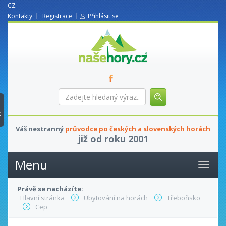
CZ
Kontakty
Registrace
Přihlásit se
nasehory.cz
Zadejte
hledaný
výraz...
t
Váš nestranný
průvodce po českých a slovenských horách
již od roku 2001
Menu
Právě se nacházíte:
Hlavní stránka
Ubytování na horách
Třeboňsko
Cep