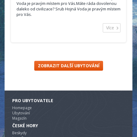
Voda je pravým místem pro Vás.Máte ráda dovolenou
daleko od civilizace? Srub Hojná Voda je pravým místem
pro Vás.
Nachází se v obci
Hojná voda v Novohradských
horách
.
Více
Srub je vhodný pro rodinu s dětmi, či skupinu lidí.
Celková kapacita srubu je 6 lůžek.
Své vozidlo je možno zaparkovat přímo u srubu.
ZOBRAZIT DALŠÍ UBYTOVÁNÍ
PRO UBYTOVATELE
Homepage
Ubytování
Magazín
ČESKÉ HORY
Beskydy