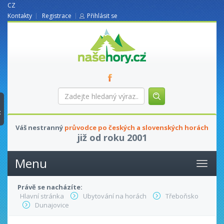
CZ
Kontakty
Registrace
Přihlásit se
nasehory.cz
Zadejte
hledaný
výraz...
t
Váš nestranný
průvodce po českých a slovenských horách
již od roku 2001
Menu
Právě se nacházíte:
Hlavní stránka
Ubytování na horách
Třeboňsko
Dunajovice