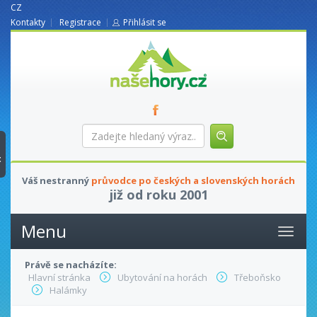
CZ
Kontakty
Registrace
Přihlásit se
nasehory.cz
Zadejte
hledaný
výraz...
t
Váš nestranný
průvodce po českých a slovenských horách
již od roku 2001
Menu
Právě se nacházíte:
Hlavní stránka
Ubytování na horách
Třeboňsko
Halámky