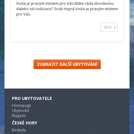
Voda je pravým místem pro Vás.Máte ráda dovolenou
daleko od civilizace? Srub Hojná Voda je pravým místem
pro Vás.
Nachází se v obci
Hojná voda v Novohradských
horách
.
Více
Srub je vhodný pro rodinu s dětmi, či skupinu lidí.
Celková kapacita srubu je 6 lůžek.
Své vozidlo je možno zaparkovat přímo u srubu.
ZOBRAZIT DALŠÍ UBYTOVÁNÍ
PRO UBYTOVATELE
Homepage
Ubytování
Magazín
ČESKÉ HORY
Beskydy