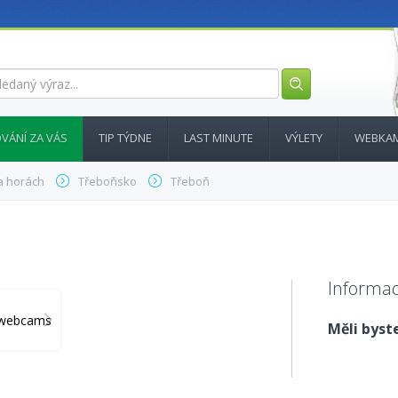
VÁNÍ ZA VÁS
TIP TÝDNE
LAST MINUTE
VÝLETY
WEBKA
a horách
Třeboňsko
Třeboň
Informac
y_webcams
Měli byste