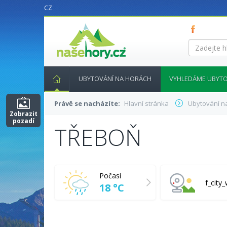
CZ
nasehory.cz
Zadejte
hledaný
výraz...
UBYTOVÁNÍ NA HORÁCH
VYHLEDÁME UBYTO
Právě se nacházíte:
Hlavní stránka
Ubytování n
Zobrazit
pozadí
TŘEBOŇ
Počasí
f_cit
18 °C