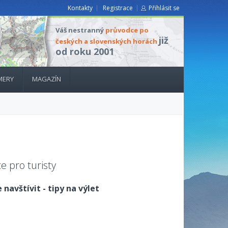
Kontakty
Registrace
Přihlásit se
Váš nestranný
průvodce po
již
českých a slovenských horách
od roku 2001
MERY
MAGAZÍN
e pro turisty
 navštívit - tipy na výlet