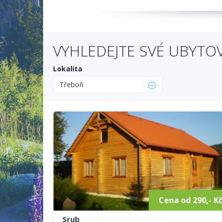
VYHLEDEJTE SVÉ UBYTO
Lokalita
Třeboň
Cena od 290,- K
Srub