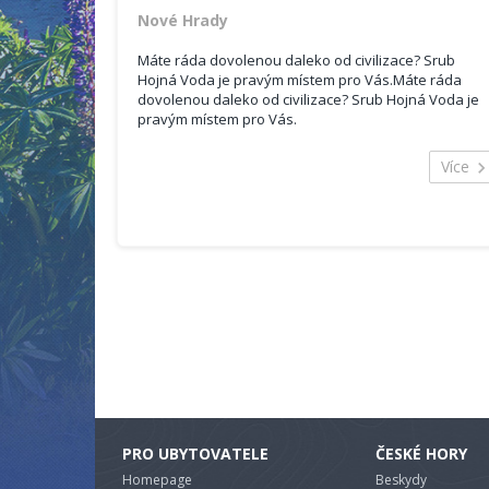
Nové Hrady
Máte ráda dovolenou daleko od civilizace? Srub
Hojná Voda je pravým místem pro Vás.Máte ráda
dovolenou daleko od civilizace? Srub Hojná Voda je
pravým místem pro Vás.
Nachází se v obci
Hojná voda v Novohradských
horách
.
Více
Srub je vhodný pro rodinu s dětmi, či skupinu lidí.
Celková kapacita srubu je 6 lůžek.
Své vozidlo je možno zaparkovat přímo u srubu.
PRO UBYTOVATELE
ČESKÉ HORY
Homepage
Beskydy