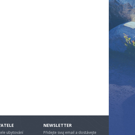
VATELE
NEWSLETTER
ele ubytování
Přidejte svuj email a dostávejte