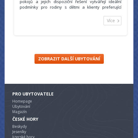
pokojů a jejich dispoziční řešení vytvářejí ideální
podmínky pro rodiny s dětmi a klienty preferující
útulné prostředí a pocit soukromí. Hotelová část nabízí
dvoulůžkové pokoje, tří, čtyř a pěti lůžkové rodinné
Více
pokoje.
Každý pokoj je vybaven vlastním TV-SAT, koupelnou a
většina pokojů má i balkón. Každý pokoj má vlastní
koupelnu se sprchou / vanou, umyvadlem a sociálním
zařízením. Velmi praktické jsou radiátorové
vysoušeče, které se nacházejí ve většině koupelen.
ZOBRAZIT DALŠÍ UBYTOVÁNÍ
PRO UBYTOVATELE
Homepage
Ubytování
Magazín
ČESKÉ HORY
Beskydy
Jeseníky
Jizerské hory