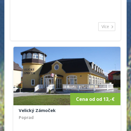
Více
Cena od od 13,-€
Velický Zámoček
Poprad