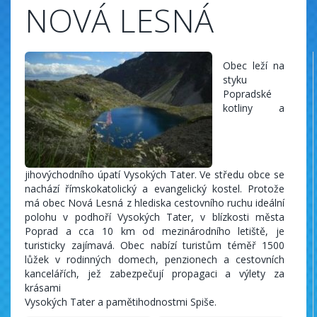
NOVÁ LESNÁ
Obec leží na
styku
Popradské
kotliny a
jihovýchodního úpatí Vysokých Tater. Ve středu obce se
nachází římskokatolický a evangelický kostel. Protože
má obec Nová Lesná z hlediska cestovního ruchu ideální
polohu v podhoří Vysokých Tater, v blízkosti města
Poprad a cca 10 km od mezinárodního letiště, je
turisticky zajímavá. Obec nabízí turistům téměř 1500
lůžek v rodinných domech, penzionech a cestovních
kancelářích, jež zabezpečují propagaci a výlety za
krásami
Vysokých Tater a pamětihodnostmi Spiše.