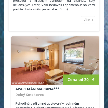
prostředí, s krásným výhledem na skalnaté štíty
Belianských Tater, Vám nedovolí zapomenout na vámi
prožité chvíle v této panenské přírodě.
Obec Ždiar je známa svojími vlastnosťami, kultúrou,
folklórem a lidovou arhitektúrou. Belianske Tatry jsou
Více
najkrásnější a najbohatší částí Vysokých Tatier a proto
se nazývají "perlou" Tater. Jsou okouzlující v každém
ročním období.
Díky blízkosti jeskyní, kulturních a historických památek,
termálních koupališť které spolu s turistikou a jinými
sportovními aktivitami zaručují, že si tu každý najde
zdroj odpočinku v zimě či v létě.
Cena od 20,- €
APARTMÁN MARIANA***
Dolný Smokovec
Pohodlné a příjemné ubytování v rodinném
apartmánu. 2-izbový apartmán je plně vybaven a jeho