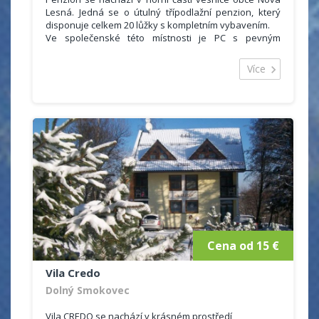
Lesná. Jedná se o útulný třípodlažní penzion, který
disponuje celkem 20 lůžky s kompletním vybavením.
Ve společenské této místnosti je PC s pevným
nonstop připojením na Internet, který můžete používat
zdarma během celého pobytu. Pro ty kteří mají
Více
notebook + wifi kartu je zde také Internet zdarma.
Cena od 15 €
Vila Credo
Dolný Smokovec
Vila CREDO se nachází v krásném prostředí