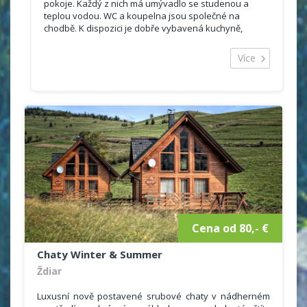
pokoje. Každý z nich má umývadlo se studenou a
teplou vodou. WC a koupelna jsou společné na
chodbě. K dispozici je dobře vybavená kuchyně,
kombinovaná s pohodlným posezením u TV se
satelitem. Z kuchyňky lze vyjít na slunečnou terasu. V
Více
současnosti sa strava v penziónu nepodává.
Pro náročnejší jsou k dispozici apartmány. Každý
apartmán má dva pokoje: ložnici a obývací pokoj. V
každém pokoji jsou dvě lůžka. Apartmán má vlastní
WC s koupelnou a kuchyňku s ledničkou.
Cena léto
9,5 Eur / Osoba / noc
6,5 Eur / Děti do 12let
Cena zima
9,5 Eur / Osoba / noc
6,5 Eur / Děti do 12let
v mimosezóně sleva 20%
Cena od 80,- €
Chaty Winter & Summer
Ždiar
Luxusní nově postavené srubové chaty v nádherném