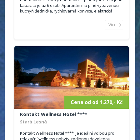
kapacita je až 6 osob. Apartmán má plně vybavenou
kuchyň (lednička, rychlovarná konvice, elektrická
varná deska, pračka, myčka nádobí) a prostornou
koupelnu. Má dva samostatné pokoje. V jedném je
Více
manželská postel a patrová postel (k dispozici je
dětská postýlka). Ve druhém je pohodlná roztahovací
pohovka. Připojení k WiFi a parkování v garáži je zcela
zdarma.
Cena od od 1.270,- Kč
Kontakt Wellness Hotel ****
Stará Lesná
Kontakt Wellness Hotel **** je ideální volbou pro
relaxační wellness pobyty, rodinnou dovolenou,