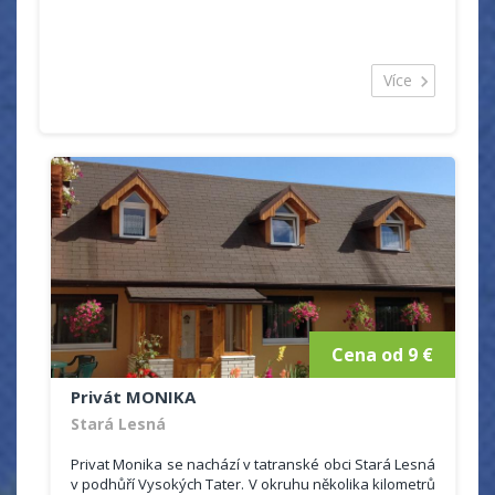
se s rodinou, přáteli nebo kolegy na skvělé grill párty v
unikátní dřevěnici!
Více
Cena od 9 €
Privát MONIKA
Stará Lesná
Privat Monika se nachází v tatranské obci Stará Lesná
v podhůří Vysokých Tater. V okruhu několika kilometrů