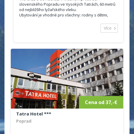
slovenského Popradu ve Vysokých Tatrách, 60 metrů
od nejbližšího lyžařského vleku.
Ubytování je vhodné pro všechny: rodiny s dětmi,
páry, skupiny.
Ubytování:
Více
K dispozici je dohromady 6 pokojů s kapacitou 24
lůžek.
Součástí každého pokoje je obývací část s pohovkou,
vlastní sociální zařízení se sprchovým koutem nebo
vanou. Dále je to satelitní televizor.
Na pokoji je také malá lednice, kam je možno si
uschovat své potraviny. Také je možno připravit si
kávu či čaj.
Apartmány jsou vybaveny kuchyňkou.
V celém objektu je bezplatné Wi-Fi připojení.
Cena od 37,-€
Tatra Hotel ***
Poprad