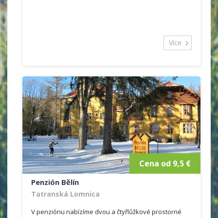
Více
Cena od 9,5 €
Penzión Bělín
Tatranská Lomnica
V penziónu nabízíme dvou a čtyřlůžkové prostorné