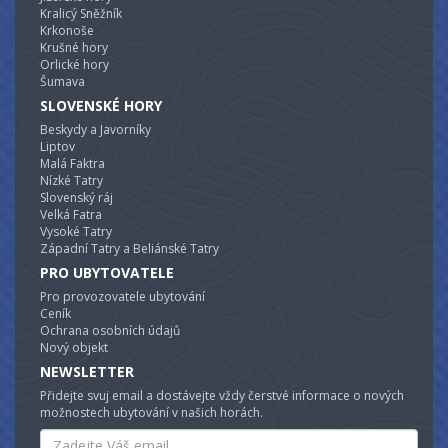
Kralicý Sněžník
Krkonoše
Krušné hory
Orlické hory
Šumava
SLOVENSKÉ HORY
Beskydy a Javorníky
Liptov
Malá Faktra
Nízké Tatry
Slovenský ráj
Velká Fatra
Vysoké Tatry
Západní Tatry a Beliánské Tatry
PRO UBYTOVATELE
Pro provozovatele ubytování
Ceník
Ochrana osobních údajů
Nový objekt
NEWSLETTER
Přidejte svuj email a dostávejte vždy čerstvé informace o nových
možnostech ubytování v našich horách.
Email