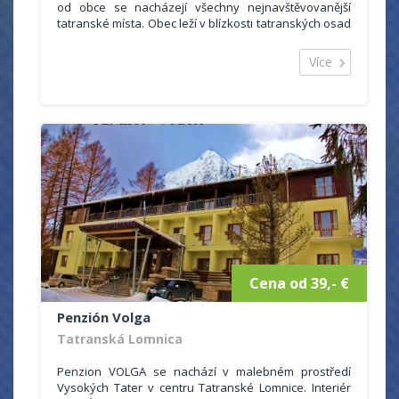
od obce se nacházejí všechny nejnavštěvovanější
tatranské místa. Obec leží v blízkosti tatranských osad
Tatranská Lomnica (6 km), Starý Smokovec (7 km). Je
vhodným východiskem na pěší, cyklistické a
Více
vysokohorské túry. Z obce jsou snadno dostupné
kryté bazény, tenisové kurty, sauny, fitness centrum,
solária i golfové hřiště. Privát Monika svým hostům
poskytuje ubytování v klidném prostředí, které je
vhodné pro rodiny.
Cena od 39,- €
Penzión Volga
Tatranská Lomnica
Penzion VOLGA se nachází v malebném prostředí
Vysokých Tater v centru Tatranské Lomnice. Interiér