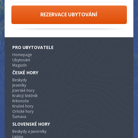
REZERVACE UBYTOVÁNÍ
PRO UBYTOVATELE
Homepage
Ubytování
Magazín
ČESKÉ HORY
Beskydy
Jeseníky
Jizerské hory
Kralicý Sněžník
Krkonoše
Krušné hory
Orlické hory
Šumava
SLOVENSKÉ HORY
Beskydy a Javorníky
Liptov