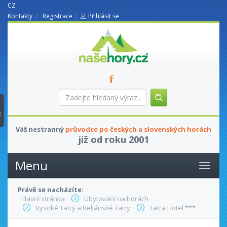
CZ
Kontakty
Registrace
Přihlásit se
nasehory.cz
Zadejte
hledaný
výraz...
t
Váš nestranný
průvodce po českých a slovenských horách
již od roku 2001
Menu
Právě se nacházíte:
Hlavní stránka
Ubytování na horách
Vysoké Tatry a Beliánské Tatry
Tatra Hotel ***