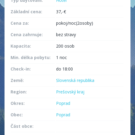
Typ ubytování:
Hotel
Základní cena:
37,-€
Cena za:
pokoj/noc(2osoby)
Cena zahrnuje:
bez stravy
Kapacita:
200 osob
Min. délka pobytu:
1 noc
Check-in:
do 18:00
Země:
Slovenská republika
Region:
Prešovský kraj
Okres:
Poprad
Obec:
Poprad
Část obce: