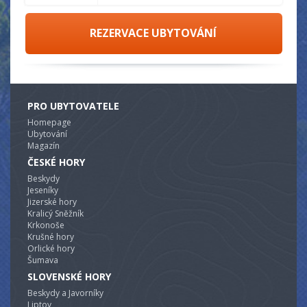
REZERVACE UBYTOVÁNÍ
PRO UBYTOVATELE
Homepage
Ubytování
Magazín
ČESKÉ HORY
Beskydy
Jeseníky
Jizerské hory
Kralicý Sněžník
Krkonoše
Krušné hory
Orlické hory
Šumava
SLOVENSKÉ HORY
Beskydy a Javorníky
Liptov