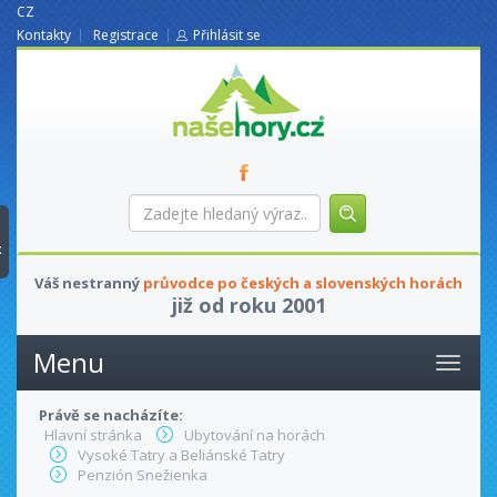
CZ
Kontakty
Registrace
Přihlásit se
nasehory.cz
Zadejte
hledaný
výraz...
t
Váš nestranný
průvodce po českých a slovenských horách
již od roku 2001
Menu
Právě se nacházíte:
Hlavní stránka
Ubytování na horách
Vysoké Tatry a Beliánské Tatry
Penzión Snežienka