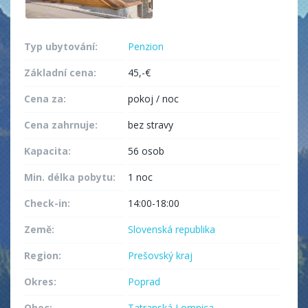
Typ ubytování:
Penzion
Základní cena:
45,-€
Cena za:
pokoj / noc
Cena zahrnuje:
bez stravy
Kapacita:
56 osob
Min. délka pobytu:
1 noc
Check-in:
14:00-18:00
Země:
Slovenská republika
Region:
Prešovský kraj
Okres:
Poprad
Obec:
Tatranská Lomnica