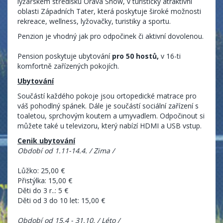
lyžařském středisku Orava Snow, v turisticky atraktivní
oblasti Západních Tater, která poskytuje široké možnosti
rekreace, wellness, lyžovačky, turistiky a sportu.
Penzion je vhodný jak pro odpočinek či aktivní dovolenou.
Pension poskytuje ubytování
pro 50 hostů,
v 16-ti
komfortně zařízených pokojích.
Ubytování
Součástí každého pokoje jsou ortopedické matrace pro
váš pohodlný spánek. Dále je součástí sociální zařízení s
toaletou, sprchovým koutem a umyvadlem. Odpočinout si
můžete také u televizoru, který nabízí HDMI a USB vstup.
Cenik ubytování
Období od 1.11-14.4. / Zima /
Lůžko: 25,00 €
Přistýlka: 15,00 €
Děti do 3 r..: 5 €
Děti od 3 do 10 let: 15,00 €
Období od 15.4 - 31.10. / Léto /