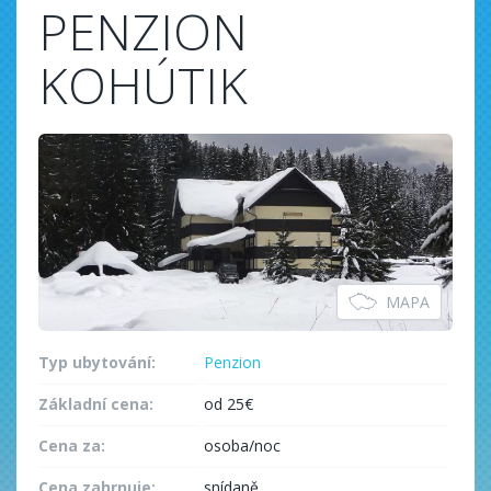
PENZION
KOHÚTIK
MAPA
Typ ubytování:
Penzion
Základní cena:
od 25€
Cena za:
osoba/noc
Cena zahrnuje:
snídaně