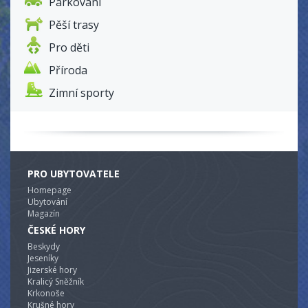
Parkování
Pěší trasy
Pro děti
Příroda
Zimní sporty
PRO UBYTOVATELE
Homepage
Ubytování
Magazín
ČESKÉ HORY
Beskydy
Jeseníky
Jizerské hory
Kralicý Sněžník
Krkonoše
Krušné hory