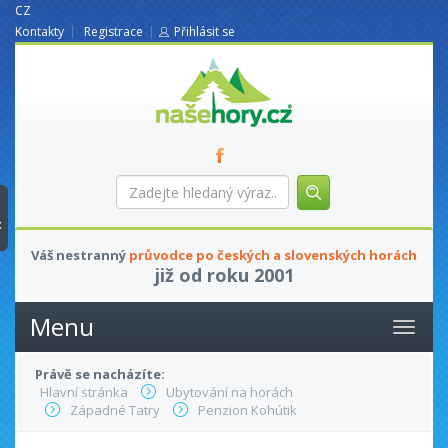
CZ
Kontakty
Registrace
Přihlásit se
nasehory.cz
Zadejte
hledaný
výraz...
t
Váš nestranný
průvodce po českých a slovenských horách
již od roku 2001
Menu
Právě se nacházíte:
Hlavní stránka
Ubytování na horách
Západné Tatry
Penzion Kohútik