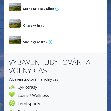
Socha Krista v Kline
Oravský hrad
Slanický ostrov
VYBAVENÍ UBYTOVÁNÍ A
VOLNÝ ČAS
Vybavení ubytování a volný čas
Cyklotrasy
Lázně / Wellness
Letní sporty