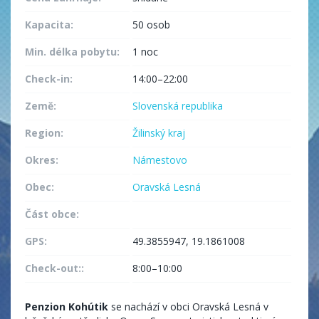
Kapacita:
50 osob
Min. délka pobytu:
1 noc
Check-in:
14:00–22:00
Země:
Slovenská republika
Region:
Žilinský kraj
Okres:
Námestovo
Obec:
Oravská Lesná
Část obce:
GPS:
49.3855947, 19.1861008
Check-out::
8:00–10:00
Penzion Kohútik
se nachází v obci Oravská Lesná v