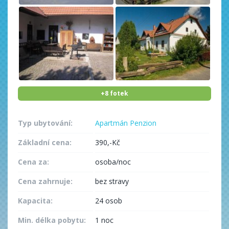
+8 fotek
Typ ubytování:
Apartmán
Penzion
Základní cena:
390,-Kč
Cena za:
osoba/noc
Cena zahrnuje:
bez stravy
Kapacita:
24 osob
Min. délka pobytu:
1 noc