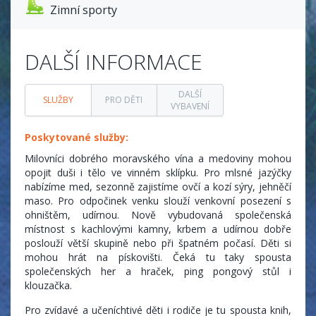
Zimní sporty
DALŠÍ INFORMACE
DALŠÍ
SLUŽBY
PRO DĚTI
VYBAVENÍ
Poskytované služby:
Milovníci dobrého moravského vína a medoviny mohou
opojit duši i tělo ve vinném sklípku. Pro mlsné jazýčky
nabízíme med, sezonně zajistíme ovčí a kozí sýry, jehněčí
maso. Pro odpočinek venku slouží venkovní posezení s
ohništěm, udírnou. Nově vybudovaná společenská
místnost s kachlovými kamny, krbem a udírnou dobře
poslouží větší skupině nebo při špatném počasí. Děti si
mohou hrát na pískovišti. Čeká tu taky spousta
společenských her a hraček, ping pongový stůl i
klouzačka.
Pro zvídavé a učeníchtivé děti i rodiče je tu spousta knih,