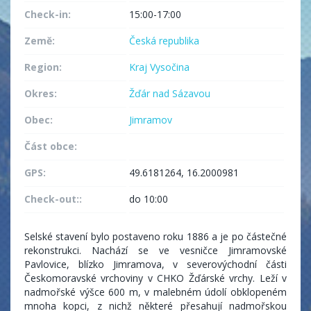
Check-in:
15:00-17:00
Země:
Česká republika
Region:
Kraj Vysočina
Okres:
Žďár nad Sázavou
Obec:
Jimramov
Část obce:
GPS:
49.6181264, 16.2000981
Check-out::
do 10:00
Selské stavení bylo postaveno roku 1886 a je po částečné
rekonstrukci. Nachází se ve vesničce Jimramovské
Pavlovice, blízko Jimramova, v severovýchodní části
Českomoravské vrchoviny v CHKO Žďárské vrchy. Leží v
nadmořské výšce 600 m, v malebném údolí obklopeném
mnoha kopci, z nichž některé přesahují nadmořskou