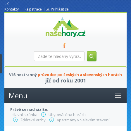
CZ
Kontakty
Registrace
Přihlásit se
nasehory.cz
Zadejte
hledaný
výraz...
t
Váš nestranný
průvodce po českých a slovenských horách
již od roku 2001
Menu
Právě se nacházíte:
Hlavní stránka
Ubytování na horách
Žďárské vrchy
Apartmány v Selském stavení