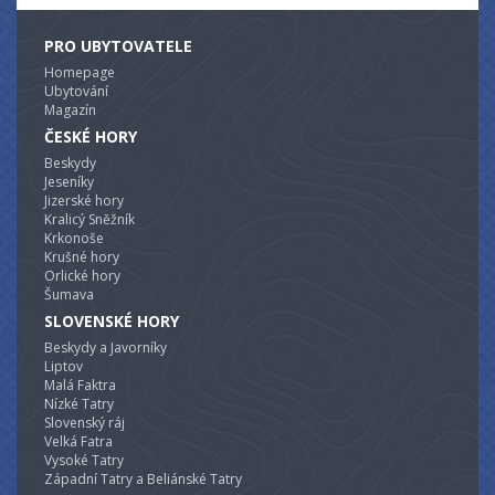
PRO UBYTOVATELE
Homepage
Ubytování
Magazín
ČESKÉ HORY
Beskydy
Jeseníky
Jizerské hory
Kralicý Sněžník
Krkonoše
Krušné hory
Orlické hory
Šumava
SLOVENSKÉ HORY
Beskydy a Javorníky
Liptov
Malá Faktra
Nízké Tatry
Slovenský ráj
Velká Fatra
Vysoké Tatry
Západní Tatry a Beliánské Tatry