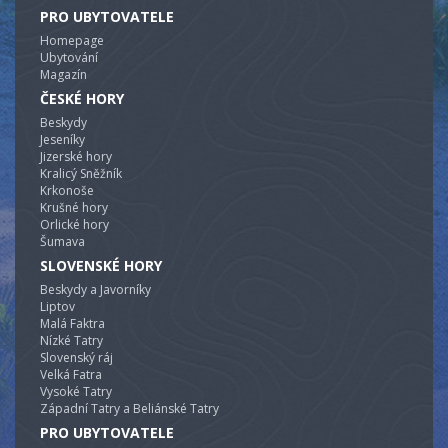
PRO UBYTOVATELE
Homepage
Ubytování
Magazín
ČESKÉ HORY
Beskydy
Jeseníky
Jizerské hory
Kralicý Sněžník
Krkonoše
Krušné hory
Orlické hory
Šumava
SLOVENSKÉ HORY
Beskydy a Javorníky
Liptov
Malá Faktra
Nízké Tatry
Slovenský ráj
Velká Fatra
Vysoké Tatry
Západní Tatry a Beliánské Tatry
PRO UBYTOVATELE