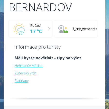
BERNARDOV
Počasí
f_city_webcams
17 °C
Informace pro turisty
Měli byste navštívit - tipy na výlet
Heřmanův Městec
Zuberský vrch
Slatiňany