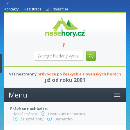
CZ
Kontakty
Registrace
Přihlásit se
nasehory.cz
Zadejte
hledaný
výraz...
t
Váš nestranný
průvodce po českých a slovenských horách
již od roku 2001
Menu
Právě se nacházíte:
Hlavní stránka
Ubytování na horách
Železné hory
Bernardov