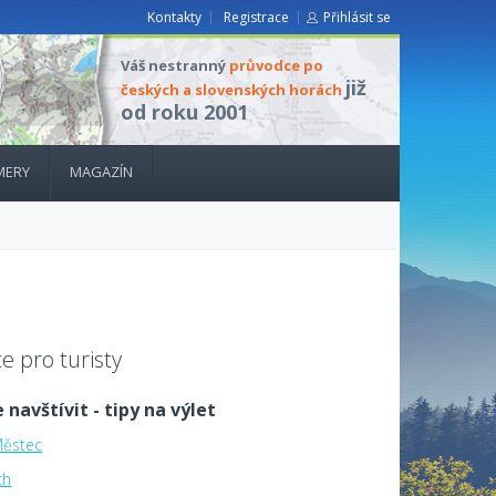
Kontakty
Registrace
Přihlásit se
Váš nestranný
průvodce po
již
českých a slovenských horách
od roku 2001
MERY
MAGAZÍN
e pro turisty
 navštívit - tipy na výlet
ěstec
ch