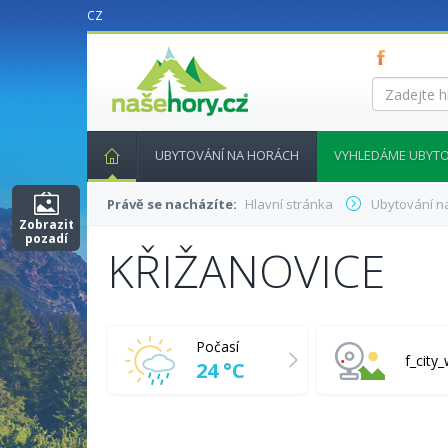
CZ
nasehory.cz
Zadejte
hledaný
výraz...
UBYTOVÁNÍ NA HORÁCH
VYHLEDÁME UBYTO
Právě se nacházíte:
Hlavní stránka
Ubytování n
Zobrazit
pozadí
KŘIŽANOVICE
Počasí
f_cit
24 °C