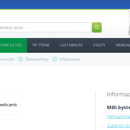
VÁNÍ ZA VÁS
TIP TÝDNE
LAST MINUTE
VÝLETY
WEBKA
a horách
Železné hory
Křižanovice
Informac
y_webcams
Měli byste
Heřmanův M
Zuberský vr