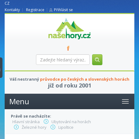
CZ
Kontakty
Registrace
Přihlásit se
nasehory.cz
Zadejte
hledaný
výraz...
t
Váš nestranný
průvodce po českých a slovenských horách
již od roku 2001
Menu
Právě se nacházíte:
Hlavní stránka
Ubytování na horách
Železné hory
Lipoltice