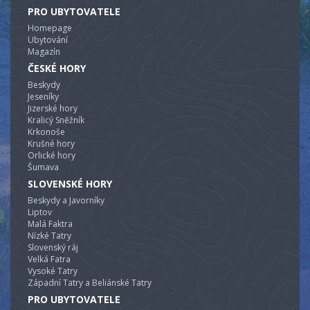
PRO UBYTOVATELE
Homepage
Ubytování
Magazín
ČESKÉ HORY
Beskydy
Jeseníky
Jizerské hory
Kralicý Sněžník
Krkonoše
Krušné hory
Orlické hory
Šumava
SLOVENSKÉ HORY
Beskydy a Javorníky
Liptov
Malá Faktra
Nízké Tatry
Slovenský ráj
Velká Fatra
Vysoké Tatry
Západní Tatry a Beliánské Tatry
PRO UBYTOVATELE