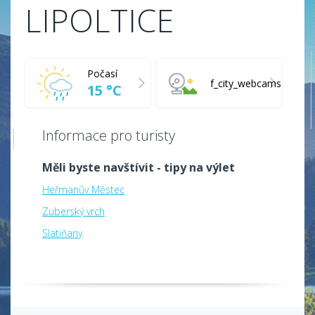
LIPOLTICE
Počasí
f_city_webcams
15 °C
Informace pro turisty
Měli byste navštívit - tipy na výlet
Heřmanův Městec
Zuberský vrch
Slatiňany