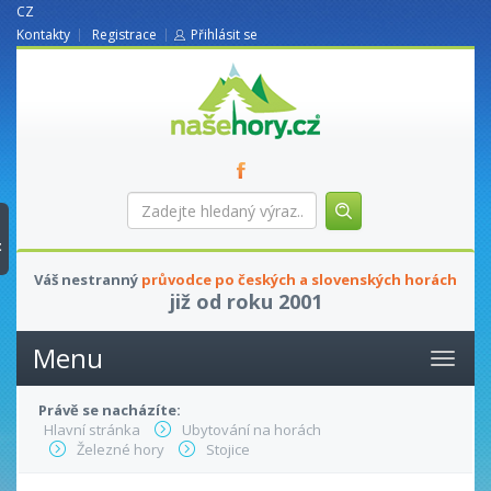
CZ
Kontakty
Registrace
Přihlásit se
nasehory.cz
Zadejte
hledaný
výraz...
t
Váš nestranný
průvodce po českých a slovenských horách
již od roku 2001
Menu
Právě se nacházíte:
Hlavní stránka
Ubytování na horách
Železné hory
Stojice