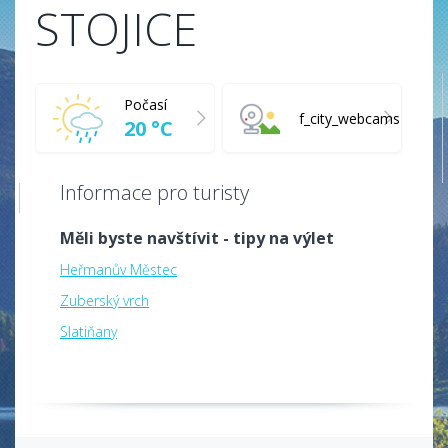
STOJICE
Počasí
f_city_webcams
20 °C
Informace pro turisty
Měli byste navštívit - tipy na výlet
Heřmanův Městec
Zuberský vrch
Slatiňany