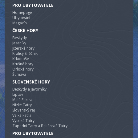
PRO UBYTOVATELE
Homepage
Ubytování
Magazín
ČESKÉ HORY
Beskydy
Jeseníky
Jizerské hory
Kralicý Sněžník
Krkonoše
Krušné hory
Orlické hory
Šumava
SLOVENSKÉ HORY
Beskydy a Javorníky
Liptov
Malá Faktra
Nízké Tatry
Slovenský ráj
Velká Fatra
Vysoké Tatry
Západní Tatry a Beliánské Tatry
PRO UBYTOVATELE