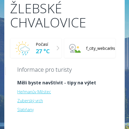
ŽLEBSKÉ
CHVALOVICE
Počasí
f_city_webcams
27 °C
Informace pro turisty
Měli byste navštívit - tipy na výlet
Heřmanův Městec
Zuberský vrch
Slatiňany