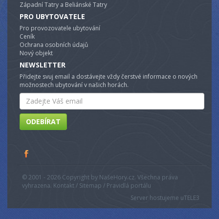
Západní Tatry a Beliánské Tatry
PRO UBYTOVATELE
Pro provozovatele ubytování
Ceník
Ochrana osobních údajů
Nový objekt
NEWSLETTER
Přidejte svuj email a dostávejte vždy čerstvé informace o nových
možnostech ubytování v našich horách.
Email
ODEBÍRAT
© 2001 - 2026 Copyright by NašeHory.cz. Všechna práva
vyhrazena. Kontakt / Sitemap / Pravidlá portálu
Server hostujeme u
TELE3