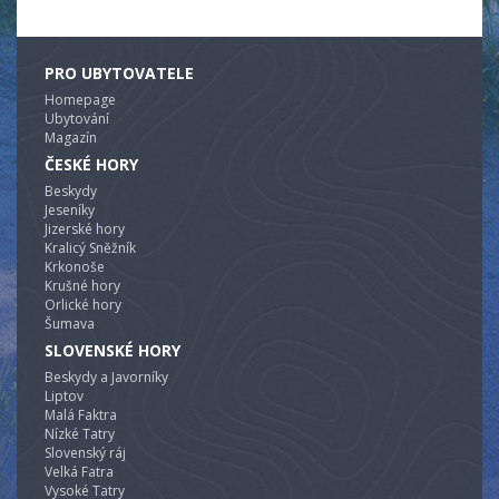
PRO UBYTOVATELE
Homepage
Ubytování
Magazín
ČESKÉ HORY
Beskydy
Jeseníky
Jizerské hory
Kralicý Sněžník
Krkonoše
Krušné hory
Orlické hory
Šumava
SLOVENSKÉ HORY
Beskydy a Javorníky
Liptov
Malá Faktra
Nízké Tatry
Slovenský ráj
Velká Fatra
Vysoké Tatry