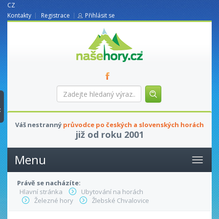
CZ
Kontakty
Registrace
Přihlásit se
nasehory.cz
Zadejte
hledaný
výraz...
t
Váš nestranný
průvodce po českých a slovenských horách
již od roku 2001
Menu
Právě se nacházíte:
Hlavní stránka
Ubytování na horách
Železné hory
Žlebské Chvalovice