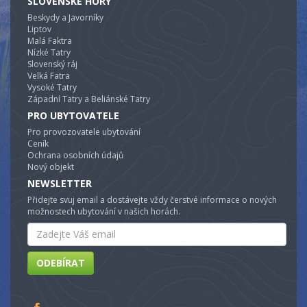
SLOVENSKÉ HORY
Beskydy a Javorníky
Liptov
Malá Faktra
Nízké Tatry
Slovenský ráj
Velká Fatra
Vysoké Tatry
Západní Tatry a Beliánské Tatry
PRO UBYTOVATELE
Pro provozovatele ubytování
Ceník
Ochrana osobních údajů
Nový objekt
NEWSLETTER
Přidejte svuj email a dostávejte vždy čerstvé informace o nových
možnostech ubytování v našich horách.
Email
ODEBÍRAT