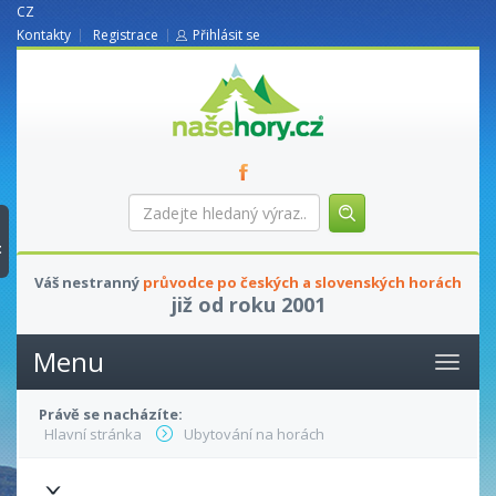
CZ
Kontakty
Registrace
Přihlásit se
nasehory.cz
Zadejte
hledaný
výraz...
t
Váš nestranný
průvodce po českých a slovenských horách
již od roku 2001
Menu
Právě se nacházíte:
Hlavní stránka
Ubytování na horách