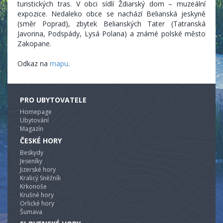
turistických tras. V obci sídlí Ždiarský dom – muzeální
expozice. Nedaleko obce se nachází Belianská jeskyně
(směr Poprad), zbytek Belianských Tater (Tatranská
Javorina, Podspády, Lysá Polana) a známé polské město
Zakopane.
Odkaz na
mapu
.
PRO UBYTOVATELE
Homepage
Ubytování
Magazín
ČESKÉ HORY
Beskydy
Jeseníky
Jizerské hory
Kralicý Sněžník
Krkonoše
Krušné hory
Orlické hory
Šumava