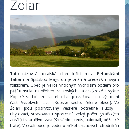
Ždiar
Tato rázovitá horalská obec ležící mezi Belianskými
Tatrami a Spišskou Magurou je známá především svým
folklorem. Obec je velice vhodným výchozím bodem pro
pěší turistiku na hřeben Belianských Tater (Široké a Vyšné
Kopské sedlo), ze kterého lze pokračovat do východní
části Vysokých Tater (Kopské sedlo, Zelené pleso). Ve
Ždiari jsou poskytovány veškeré potřebné služby –
ubytovací, stravovací i sportovní (velký počet lyžařských
areálů i s umělým zasněžováním, tenis, paintball, běžecké
tratě). V okolí obce je vedeno několik naučných chodníků i