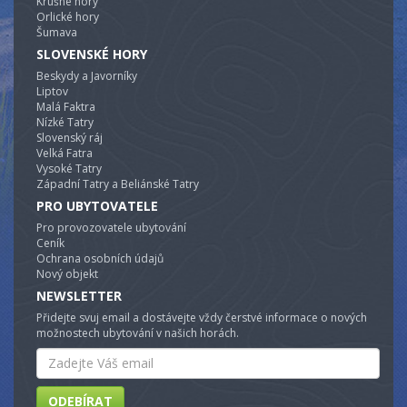
Krušné hory
Orlické hory
Šumava
SLOVENSKÉ HORY
Beskydy a Javorníky
Liptov
Malá Faktra
Nízké Tatry
Slovenský ráj
Velká Fatra
Vysoké Tatry
Západní Tatry a Beliánské Tatry
PRO UBYTOVATELE
Pro provozovatele ubytování
Ceník
Ochrana osobních údajů
Nový objekt
NEWSLETTER
Přidejte svuj email a dostávejte vždy čerstvé informace o nových
možnostech ubytování v našich horách.
Email
ODEBÍRAT