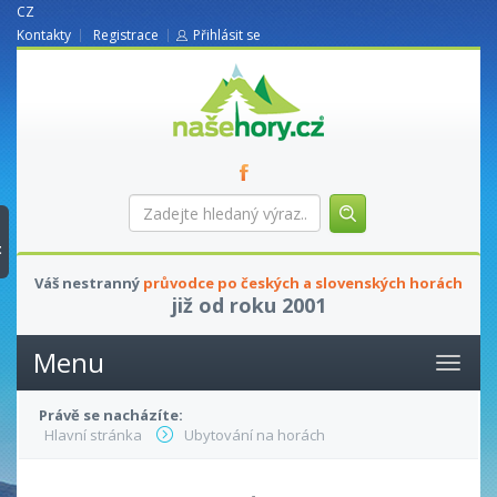
CZ
Kontakty
Registrace
Přihlásit se
nasehory.cz
Zadejte
hledaný
výraz...
t
Váš nestranný
průvodce po českých a slovenských horách
již od roku 2001
Menu
Právě se nacházíte:
Hlavní stránka
Ubytování na horách