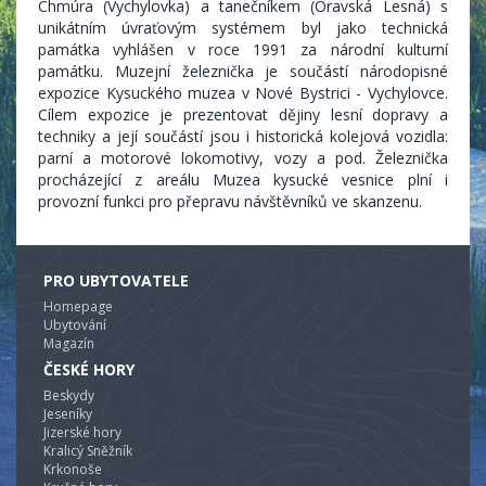
Chmúra (Vychylovka) a tanečníkem (Oravská Lesná) s
unikátním úvraťovým systémem byl jako technická
památka vyhlášen v roce 1991 za národní kulturní
památku. Muzejní železnička je součástí národopisné
expozice Kysuckého muzea v Nové Bystrici - Vychylovce.
Cílem expozice je prezentovat dějiny lesní dopravy a
techniky a její součástí jsou i historická kolejová vozidla:
parní a motorové lokomotivy, vozy a pod. Železnička
procházející z areálu Muzea kysucké vesnice plní i
provozní funkci pro přepravu návštěvníků ve skanzenu.
PRO UBYTOVATELE
Homepage
Ubytování
Magazín
ČESKÉ HORY
Beskydy
Jeseníky
Jizerské hory
Kralicý Sněžník
Krkonoše