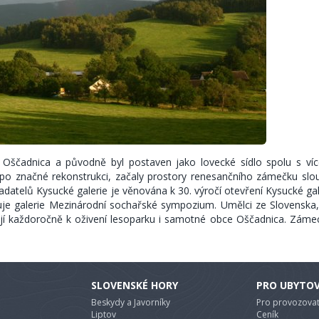
i Oščadnica a původně byl postaven jako lovecké sídlo spolu s ví
po značné rekonstrukci, začaly prostory renesančního zámečku slou
adatelů Kysucké galerie je věnována k 30. výročí otevření Kysucké gal
zuje galerie Mezinárodní sochařské sympozium. Umělci ze Slovenska
vají každoročně k oživení lesoparku i samotné obce Oščadnica. Záme
SLOVENSKÉ HORY
PRO UBYTO
Beskydy a Javorníky
Pro provozovat
Liptov
Ceník