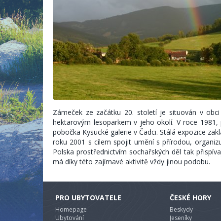
Zámeček ze začátku 20. století je situován v obc
hektarovým lesoparkem v jeho okolí. V roce 1981, 
pobočka Kysucké galerie v Čadci. Stálá expozice zakl
roku 2001 s cílem spojit umění s přírodou, organi
Polska prostřednictvím sochařských děl tak přispí
má díky této zajímavé aktivitě vždy jinou podobu.
PRO UBYTOVATELE
ČESKÉ HORY
Homepage
Beskydy
Ubytování
Jeseníky