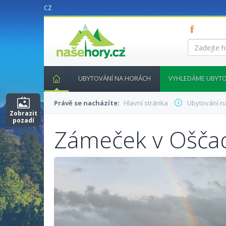
CZ
nasehory.cz
Zadejte
hledaný
výraz...
UBYTOVÁNÍ NA HORÁCH
VYHLEDÁME UBYTO
Právě se nacházíte:
Hlavní stránka
Ubytování n
Zobrazit
pozadí
Zámeček v Oščad