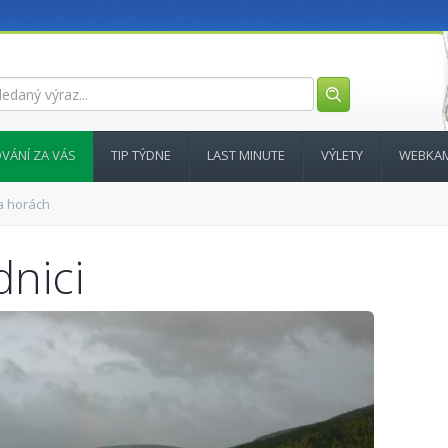
VÁNÍ ZA VÁS
TIP TÝDNE
LAST MINUTE
VÝLETY
WEBKA
a horách
nici