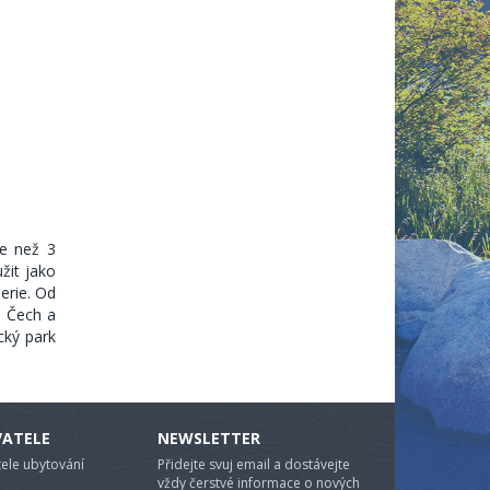
ce než 3
žit jako
erie. Od
, Čech a
cký park
VATELE
NEWSLETTER
ele ubytování
Přidejte svuj email a dostávejte
vždy čerstvé informace o nových