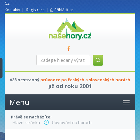
CZ
Kontakty
Registrace
Přihlásit se
nasehory.cz
Zadejte
hledaný
výraz...
t
Váš nestranný
průvodce po českých a slovenských horách
již od roku 2001
Menu
Právě se nacházíte:
Hlavní stránka
Ubytování na horách