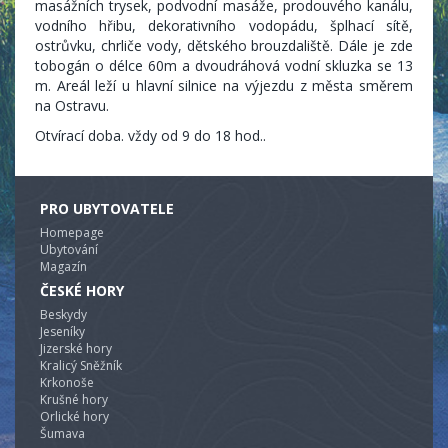
masážních trysek, podvodní masáže, prodouvého kanálu,
vodního hřibu, dekorativního vodopádu, šplhací sítě,
ostrůvku, chrliče vody, dětského brouzdaliště. Dále je zde
tobogán o délce 60m a dvoudráhová vodní skluzka se 13
m. Areál leží u hlavní silnice na výjezdu z města směrem
na Ostravu.
Otvírací doba. vždy od 9 do 18 hod..
PRO UBYTOVATELE
Homepage
Ubytování
Magazín
ČESKÉ HORY
Beskydy
Jeseníky
Jizerské hory
Kralicý Sněžník
Krkonoše
Krušné hory
Orlické hory
Šumava