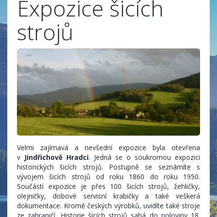
Expozice šicích
strojů
Velmi zajímavá a nevšední expozice byla otevřena
v
Jindřichově Hradci
. Jedná se o soukromou expozici
historických šicích strojů. Postupně se seznámíte s
vývojem šicích strojů od roku 1860 do roku 1950.
Součástí expozice je přes 100 šicích strojů, žehličky,
olejničky, dobové servisní krabičky a také veškerá
dokumentace. Kromě českých výrobků, uvidíte také stroje
ze zahraničí. Historie šicích strojů sahá do poloviny 18.