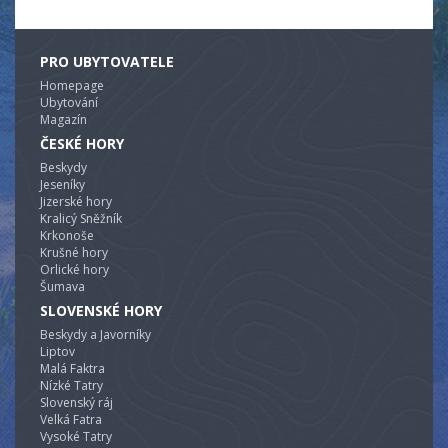
PRO UBYTOVATELE
Homepage
Ubytování
Magazín
ČESKÉ HORY
Beskydy
Jeseníky
Jizerské hory
Kralicý Sněžník
Krkonoše
Krušné hory
Orlické hory
Šumava
SLOVENSKÉ HORY
Beskydy a Javorníky
Liptov
Malá Faktra
Nízké Tatry
Slovenský ráj
Velká Fatra
Vysoké Tatry