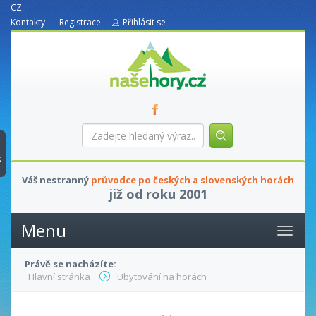
CZ
Kontakty
Registrace
Přihlásit se
nasehory.cz
Zadejte
hledaný
výraz...
t
Váš nestranný
průvodce po českých a slovenských horách
již od roku 2001
Menu
Právě se nacházíte:
Hlavní stránka
Ubytování na horách