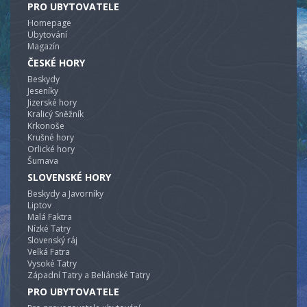
PRO UBYTOVATELE
Homepage
Ubytování
Magazín
ČESKÉ HORY
Beskydy
Jeseníky
Jizerské hory
Kralicý Sněžník
Krkonoše
Krušné hory
Orlické hory
Šumava
SLOVENSKÉ HORY
Beskydy a Javorníky
Liptov
Malá Faktra
Nízké Tatry
Slovenský ráj
Velká Fatra
Vysoké Tatry
Západní Tatry a Beliánské Tatry
PRO UBYTOVATELE