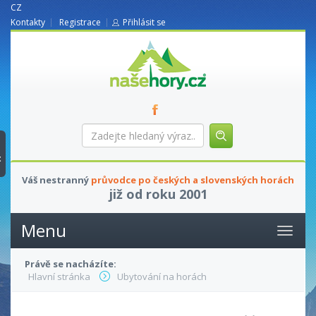
CZ
Kontakty
Registrace
Přihlásit se
nasehory.cz
Zadejte
hledaný
výraz...
t
Váš nestranný
průvodce po českých a slovenských horách
již od roku 2001
Menu
Právě se nacházíte:
Hlavní stránka
Ubytování na horách