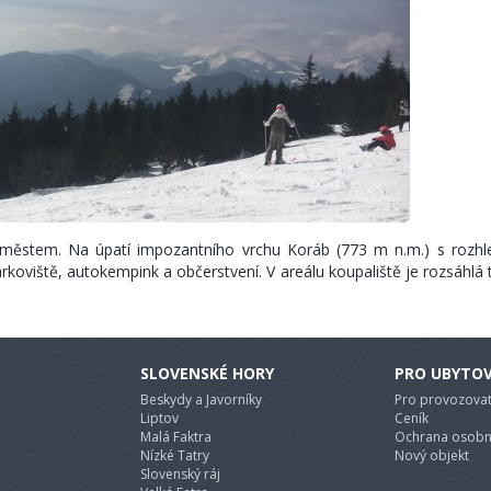
městem. Na úpatí impozantního vrchu Koráb (773 m n.m.) s rozh
 parkoviště, autokempink a občerstvení. V areálu koupaliště je rozsáhlá
SLOVENSKÉ HORY
PRO UBYTO
Beskydy a Javorníky
Pro provozovat
Liptov
Ceník
Malá Faktra
Ochrana osobn
Nízké Tatry
Nový objekt
Slovenský ráj