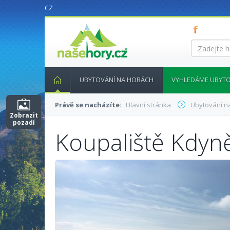
CZ
nasehory.cz
Zadejte
hledaný
výraz...
UBYTOVÁNÍ NA HORÁCH
VYHLEDÁME UBYTO
Právě se nacházíte:
Hlavní stránka
Ubytování n
Zobrazit
pozadí
Koupaliště Kdyn