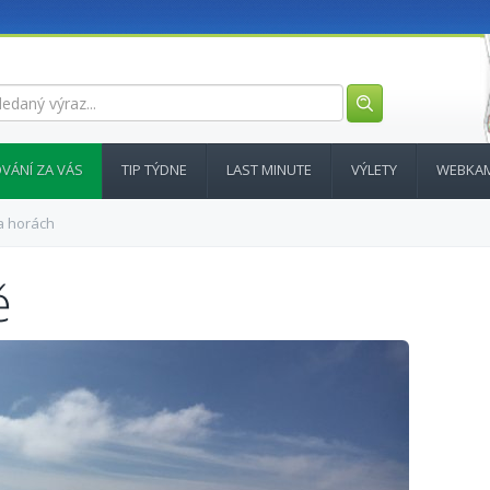
VÁNÍ ZA VÁS
TIP TÝDNE
LAST MINUTE
VÝLETY
WEBKA
a horách
ě