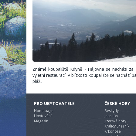
Známé koupaliště Kdyně - Hájovna se nachází za 
výletní restaurací. V blízkosti koupaliště se nachází
pláž..
PRO UBYTOVATELE
ČESKÉ HORY
Homepage
Beskydy
Ubytování
Jeseníky
Magazín
Jizerské hory
Kralicý Sněžník
Krkonoše