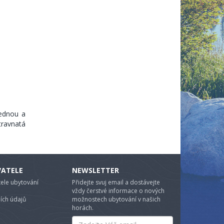
lednou a
 travnatá
VATELE
NEWSLETTER
ele ubytování
Přidejte svuj email a dostávejte
vždy čerstvé informace o nových
ích údajů
možnostech ubytování v našich
horách.
Email