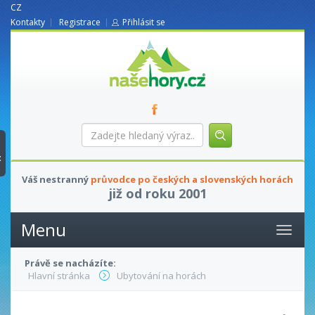
CZ
Kontakty
Registrace
Přihlásit se
nasehory.cz
Zadejte
hledaný
výraz...
t
Váš nestranný
průvodce po českých a slovenských horách
již od roku 2001
Menu
Právě se nacházíte:
Hlavní stránka
Ubytování na horách