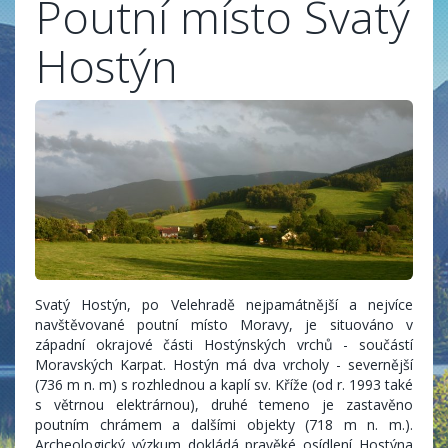
Poutní místo Svatý
Hostýn
Svatý Hostýn, po Velehradě nejpamátnější a nejvíce
navštěvované poutní místo Moravy, je situováno v
západní okrajové části Hostýnských vrchů - součástí
Moravských Karpat. Hostýn má dva vrcholy - severnější
(736 m n. m) s rozhlednou a kaplí sv. Kříže (od r. 1993 také
s větrnou elektrárnou), druhé temeno je zastavěno
poutním chrámem a dalšími objekty (718 m n. m.).
Archeologický výzkum dokládá pravěké osídlení Hostýna