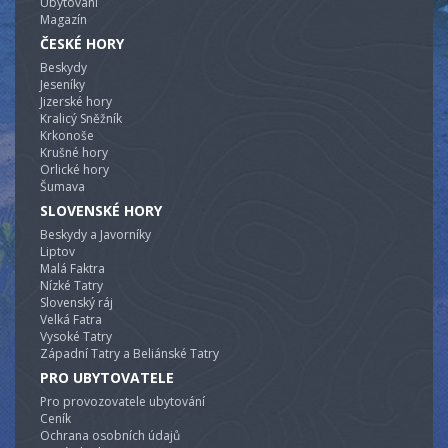
Ubytování
Magazín
ČESKÉ HORY
Beskydy
Jeseníky
Jizerské hory
Kralicý Sněžník
Krkonoše
Krušné hory
Orlické hory
Šumava
SLOVENSKÉ HORY
Beskydy a Javorníky
Liptov
Malá Faktra
Nízké Tatry
Slovenský ráj
Velká Fatra
Vysoké Tatry
Západní Tatry a Beliánské Tatry
PRO UBYTOVATELE
Pro provozovatele ubytování
Ceník
Ochrana osobních údajů