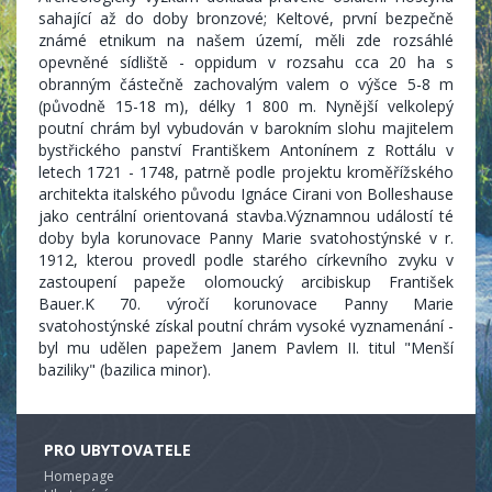
sahající až do doby bronzové; Keltové, první bezpečně
známé etnikum na našem území, měli zde rozsáhlé
opevněné sídliště - oppidum v rozsahu cca 20 ha s
obranným částečně zachovalým valem o výšce 5-8 m
(původně 15-18 m), délky 1 800 m. Nynější velkolepý
poutní chrám byl vybudován v barokním slohu majitelem
bystřického panství Františkem Antonínem z Rottálu v
letech 1721 - 1748, patrně podle projektu kroměřížského
architekta italského původu Ignáce Cirani von Bolleshause
jako centrální orientovaná stavba.Významnou událostí té
doby byla korunovace Panny Marie svatohostýnské v r.
1912, kterou provedl podle starého církevního zvyku v
zastoupení papeže olomoucký arcibiskup František
Bauer.K 70. výročí korunovace Panny Marie
svatohostýnské získal poutní chrám vysoké vyznamenání -
byl mu udělen papežem Janem Pavlem II. titul "Menší
baziliky" (bazilica minor).
PRO UBYTOVATELE
Homepage