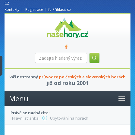
CZ
Kontakty
Registrace
Přihlásit se
nasehory.cz
Zadejte
hledaný
výraz...
t
Váš nestranný
průvodce po českých a slovenských horách
již od roku 2001
Menu
Právě se nacházíte:
Hlavní stránka
Ubytování na horách