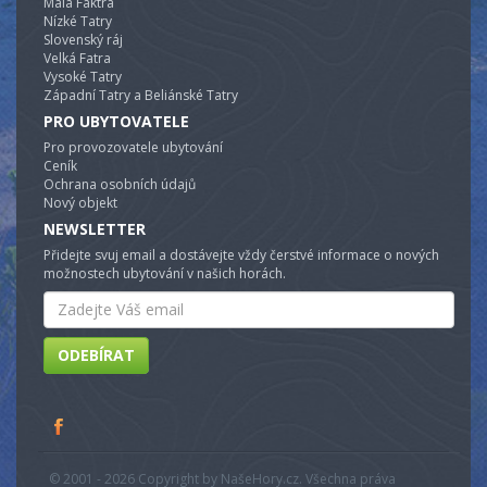
Malá Faktra
Nízké Tatry
Slovenský ráj
Velká Fatra
Vysoké Tatry
Západní Tatry a Beliánské Tatry
PRO UBYTOVATELE
Pro provozovatele ubytování
Ceník
Ochrana osobních údajů
Nový objekt
NEWSLETTER
Přidejte svuj email a dostávejte vždy čerstvé informace o nových
možnostech ubytování v našich horách.
Email
ODEBÍRAT
© 2001 - 2026 Copyright by NašeHory.cz. Všechna práva