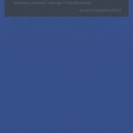
vyhrazena. Kontakt / Sitemap / Pravidlá portálu
Server hostujeme u
TELE3