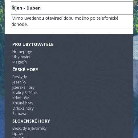
Říjen - Duben
Mimo uvedenou otevírací dobu možno po telefonické
dohodě.
PRO UBYTOVATELE
Homepage
Ubytování
Magazín
ČESKÉ HORY
Beskydy
Jeseníky
Jizerské hory
Kralicý Sněžník
Krkonoše
Krušné hory
Orlické hory
Šumava
SLOVENSKÉ HORY
Beskydy a Javorníky
Liptov