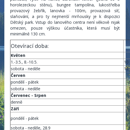
horolezeckou stěnu), bungee tampolína, lukostřelba
provazový žebřík, lanovka - 100m, provazová síť,
slaňování, a pro ty nejmenší mrňousky je k dispozici
Dětský park. Vstup do lanového centra není věkově nijak
omezen, pouze výškou účastníka, která musí být
minimálně 130 cm.
Otevírací doba:
Květen
1.-3.5., 8.-10.5.
10 
sobota - neděle
10 
Červen
pondělí - pátek
sobota - neděle
Červenec - Srpen
denně
Září
pondělí - pátek
sobota - neděle, 28.9