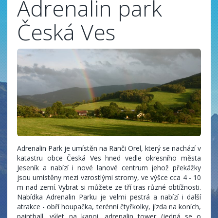
Adrenalin park
Česká Ves
Adrenalin Park je umístěn na Ranči Orel, který se nachází v
katastru obce Česká Ves hned vedle okresního města
Jeseník a nabízí i nové lanové centrum jehož překážky
jsou umístěny mezi vzrostlými stromy, ve výšce cca 4 - 10
m nad zemí. Vybrat si můžete ze tří tras různé obtížnosti.
Nabídka Adrenalin Parku je velmi pestrá a nabízí i další
atrakce - obří houpačka, terénní čtyřkolky, jízda na koních,
paintball, výlet na kanoi, adrenalin tower (jedná se o