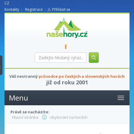
CZ
Kontakty
Registrace
Přihlásit se
nasehory.cz
Zadejte
hledaný
výraz...
t
Váš nestranný
průvodce po českých a slovenských horách
již od roku 2001
Menu
Právě se nacházíte:
Hlavní stránka
Ubytování na horách