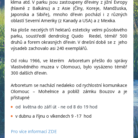
klima atd. V parku jsou zastoupeny dřeviny z jižní Evropy
(hlavně z Balkánu) a z Asie (Číny, Koreje, Mandžuska,
Japonska a Sibiře), mnoho dřevin pochází i z různých
oblastí Severní Ameriky (z Kanady a USA) a z Mexika.
Na ploše necelých tří hektarů esteticky velmi působivého
parku, soustředil dendrolog Quido Riedel, téměř 500
druhů a forem okrasných dřevin. V dnešní době se z jeho
výsadeb zachovalo asi 240 exemplářů.
Od roku 1966, ve kterém Arboretum přešlo do správy
Vlastivědného muzea v Olomouci, bylo vysázeno téměř
300 dalších dřevin.
Arboretum se nachází nedaleko od rychlostní komunikace
Olomouc – Mohelnice a poblíž zámku Bouzov a je
přístupné
od května do září út - ne od 8 do 19 hod
v dubnu a říjnu o víkendech 9 -17 hod
Pro více informací ZDE