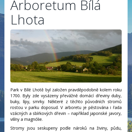
Arboretum Bílá
Lhota
Park v Bílé Lhotě byl založen pravděpodobně kolem roku
1700. Byly zde vysázeny převážně domácí dřeviny duby,
buky, lípy, smrky. Některé z těchto původních stromů
rostou v parku doposud. V arboretu je pěstována i řada
vzácných a sbírkových dřevin – například japonské javory,
vilíny a magnólie.
Stromy jsou seskupeny podle nároků na živiny, půdu,