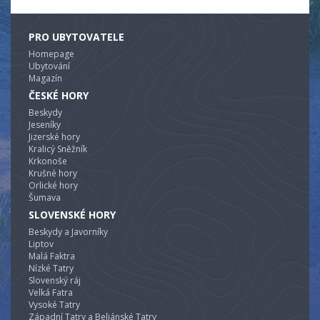
PRO UBYTOVATELE
Homepage
Ubytování
Magazín
ČESKÉ HORY
Beskydy
Jeseníky
Jizerské hory
Kralicý Sněžník
Krkonoše
Krušné hory
Orlické hory
Šumava
SLOVENSKÉ HORY
Beskydy a Javorníky
Liptov
Malá Faktra
Nízké Tatry
Slovenský ráj
Velká Fatra
Vysoké Tatry
Západní Tatry a Beliánské Tatry