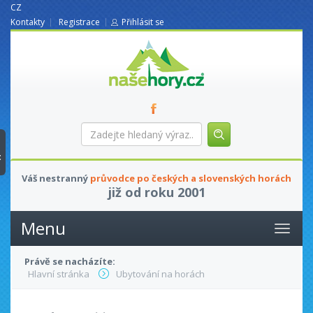
CZ
Kontakty
Registrace
Přihlásit se
nasehory.cz
Zadejte
hledaný
výraz...
t
Váš nestranný
průvodce po českých a slovenských horách
již od roku 2001
Menu
Právě se nacházíte:
Hlavní stránka
Ubytování na horách