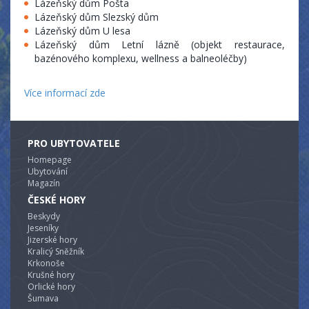
Lázeňský dům Pošta
Lázeňský dům Slezský dům
Lázeňský dům U lesa
Lázeňský dům Letní lázně (objekt restaurace,
bazénového komplexu, wellness a balneoléčby)
Více informací zde
PRO UBYTOVATELE
Homepage
Ubytování
Magazín
ČESKÉ HORY
Beskydy
Jeseníky
Jizerské hory
Kralicý Sněžník
Krkonoše
Krušné hory
Orlické hory
Šumava