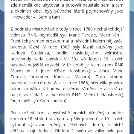
zde neměli kde ubytovat a putovali neustále sem a tam
z okolních obcí, byly původně lázně pojmenovány jako
Hinewieder – „Sem a tam“.
Z podnětu místodržícího tedy v roce 1780 nechal tehdejší
velmistr ŘNR, nejmladší syn Marie Terezie, Maxmilián II
František pramen prozkoumat a následně kolem něj začal
budovat lázně. V roce 1803 byly lázně nazvány jako
Karlova Studánka, podle následujícího velmistra,
arcivévody Karla Ludvíka. Ve 30.- 40. letech 19. století
nastává největší rozkvět. V té době je velmistrem ŘNR
Maxmilian III. Josef d’Este Habsburský – (vnuk Marie
Terezie, bratranec Karla a Viktora). Tuto slibnou
budovatelskou éru na čas, v roce 1866, přerušila prusko-
rakouská válka. K budovatelskému záměru se ale krátce
na to vrací další z velmistrů ŘNR, Vilém I. Habsburský
(nejmladší syn Karla Ludvíka).
Po založení lázní a výstavbě prvních dřevěných budov
koncem 18. století si zájem a příliv pacientů v 19. století
vyžádal výstavbu zděných léčebných domů, z nichž
většina stojí dodnes. Období 2. světové války bylo pro