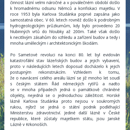
činnost lázní velmi náročné a v poválečném období došlo
k hromadnému odsunu Němců a konfiskaci majetku. V
roce 1953 byla Karlova Studánka poprvé zapsána jako
samostatná obec. V 60. letech rovněž došlo k podrobným
hydrogeologickým průzkumům, kdy bylo provedeno 20
hlubinných vrtů do hloubky až 200m. Také však došlo
k necitlivým zásahům do vzhledu a zařízení budov a tedy i
mnoha uměleckým i architektonickým škodám.
Po Sametové revoluci na konci 80. let byl evidován
katastrofální stav lázeňských budov a jejich vybavení,
proto v následujících letech doposud docházelo k jejich
postupným rekonstrukcím. Vzhledem k tomu,
že o navrácení celého areálu lázní se již mnoho let soudí
s českým státem Řád německých rytířů a nadto
se v mnoha případech jedná o památkově chráněné
objekty, nejedná se o jednoduchou záležitost. Horské
lázně Karlova Studánka proto nejsou v soukromých
rukou, nýbrž se jedná o státní podnik podléhající
Ministerstvu zdravotnictví. Jediné další lázně v České
republice, které zůstaly majetkem státu, jsou Janské
Lázně v Krkonoších.