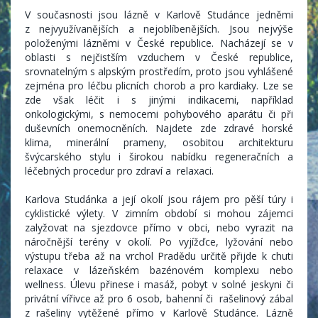
V současnosti jsou lázně v Karlově Studánce jedněmi
z nejvyužívanějších a nejoblíbenějších. Jsou nejvýše
položenými lázněmi v České republice. Nacházejí se v
oblasti s nejčistším vzduchem v České republice,
srovnatelným s alpským prostředím, proto jsou vyhlášené
zejména pro léčbu plicních chorob a pro kardiaky. Lze se
zde však léčit i s jinými indikacemi, například
onkologickými, s nemocemi pohybového aparátu či při
duševních onemocněních. Najdete zde zdravé horské
klima, minerální prameny, osobitou architekturu
švýcarského stylu i širokou nabídku regeneračních a
léčebných procedur pro zdraví a relaxaci.
Karlova Studánka a její okolí jsou rájem pro pěší túry i
cyklistické výlety. V zimním období si mohou zájemci
zalyžovat na sjezdovce přímo v obci, nebo vyrazit na
náročnější terény v okolí. Po vyjížďce, lyžování nebo
výstupu třeba až na vrchol Pradědu určitě přijde k chuti
relaxace v lázeňském bazénovém komplexu nebo
wellness. Úlevu přinese i masáž, pobyt v solné jeskyni či
privátní vířivce až pro 6 osob, bahenní či rašelinový zábal
z rašeliny vytěžené přímo v Karlově Studánce. Lázně