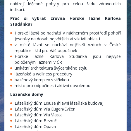
nabízejí léčebné pobyty pro celou řadu zdravotních
indikací.
Proč si vybrat zrovna Horské lázně Karlova
Studánka?
Horské lázně se nachází v nádherném prostředí pohoří
Jeseníky na dosah největších atraktivit oblasti
v místě lázní se nachází nejčistší vzduch v České
republice i klid pro Váš odpočinek
Horské lázně Karlova Studánka jsou nejvýše
položenými lázněmi v ČR
unikátní architektura švýcarského stylu
lázeňské a wellness procedury
bazénový komplex s vířivkou
místo pro odpočinek i aktivní dovolenou
Lázeňské domy
Lázeňský dům Libuše (hlavní lázeňská budova)
Lázeňský dům Vila Eugen/Evžen
Lázeňský dům Vila Vlasta
Lázeňský dům Bezruč
Lázeňský dům Opava