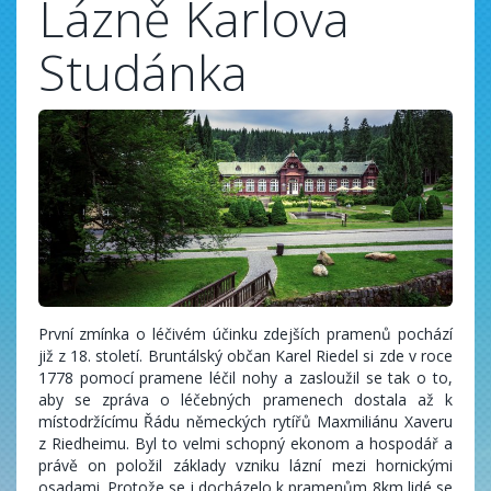
Lázně Karlova
Studánka
První zmínka o léčivém účinku zdejších pramenů pochází
již z 18. století. Bruntálský občan Karel Riedel si zde v roce
1778 pomocí pramene léčil nohy a zasloužil se tak o to,
aby se zpráva o léčebných pramenech dostala až k
místodržícímu Řádu německých rytířů Maxmiliánu Xaveru
z Riedheimu. Byl to velmi schopný ekonom a hospodář a
právě on položil základy vzniku lázní mezi hornickými
osadami. Protože se i docházelo k pramenům 8km,lidé se