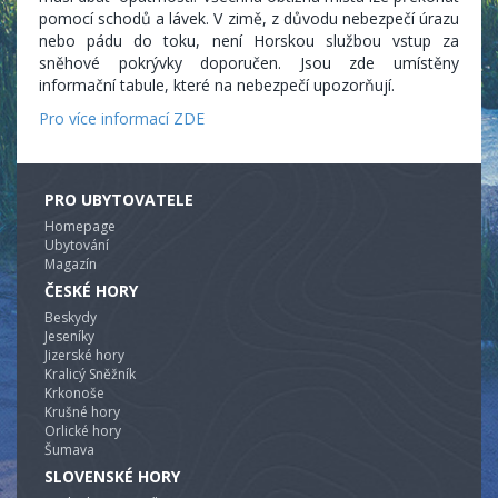
pomocí schodů a lávek. V zimě, z důvodu nebezpečí úrazu
nebo pádu do toku, není Horskou službou vstup za
sněhové pokrývky doporučen. Jsou zde umístěny
informační tabule, které na nebezpečí upozorňují.
Pro více informací ZDE
PRO UBYTOVATELE
Homepage
Ubytování
Magazín
ČESKÉ HORY
Beskydy
Jeseníky
Jizerské hory
Kralicý Sněžník
Krkonoše
Krušné hory
Orlické hory
Šumava
SLOVENSKÉ HORY