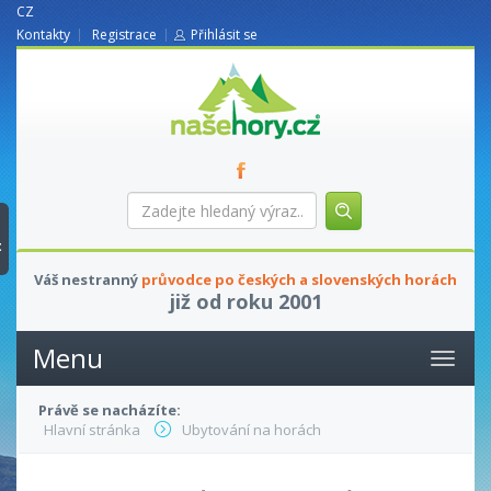
CZ
Kontakty
Registrace
Přihlásit se
nasehory.cz
Zadejte
hledaný
výraz...
t
Váš nestranný
průvodce po českých a slovenských horách
již od roku 2001
Menu
Právě se nacházíte:
Hlavní stránka
Ubytování na horách