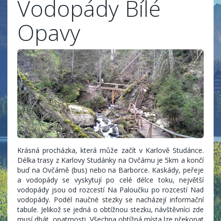
Vodopády Bílé
Opavy
Krásná procházka, která může začít v Karlově Studánce.
Délka trasy z Karlovy Studánky na Ovčárnu je 5km a končí
buď na Ovčárně (bus) nebo na Barborce. Kaskády, peřeje
a vodopády se vyskytují po celé délce toku, největší
vodopády jsou od rozcestí Na Paloučku po rozcestí Nad
vodopády. Podél naučné stezky se nacházejí informační
tabule. Jelikož se jedná o obtížnou stezku, návštěvníci zde
musí dbát opatrnosti. Všechna obtížná místa lze překonat