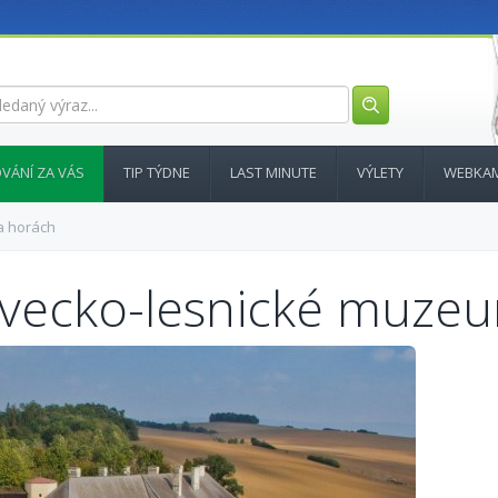
VÁNÍ ZA VÁS
TIP TÝDNE
LAST MINUTE
VÝLETY
WEBKA
a horách
ovecko-lesnické muze