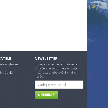
VATELE
NEWSLETTER
ele ubytování
Přidejte svuj email a dostávejte
vždy čerstvé informace o nových
ích údajů
možnostech ubytování v našich
horách.
Email
ODEBÍRAT