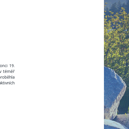
onci 19.
 v téměř
roběhla
ktivních