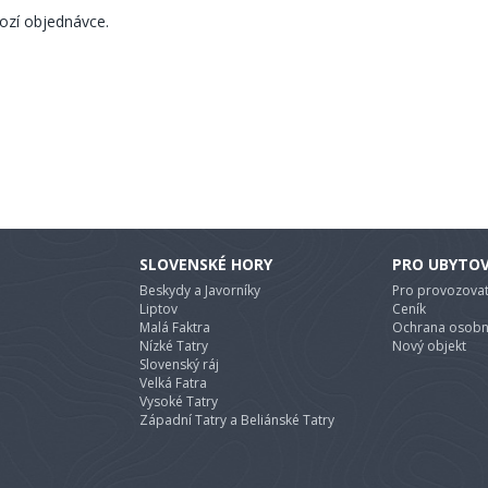
ozí objednávce.
SLOVENSKÉ HORY
PRO UBYTO
Beskydy a Javorníky
Pro provozovat
Liptov
Ceník
Malá Faktra
Ochrana osobn
Nízké Tatry
Nový objekt
Slovenský ráj
Velká Fatra
Vysoké Tatry
Západní Tatry a Beliánské Tatry