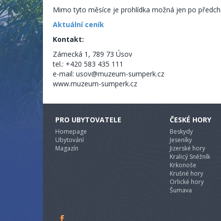
Mimo tyto měsíce je prohlídka možná jen po předch
Aktuální ceník
Kontakt:
Zámecká 1, 789 73 Úsov
tel.: +420 583 435 111
e-mail: usov@muzeum-sumperk.cz
www.muzeum-sumperk.cz
PRO UBYTOVATELE
ČESKÉ HORY
Homepage
Beskydy
Ubytování
Jeseníky
Magazín
Jizerské hory
Kralicý Sněžník
Krkonoše
Krušné hory
Orlické hory
Šumava