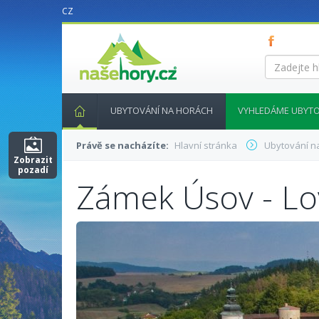
CZ
nasehory.cz
Zadejte
hledaný
výraz...
UBYTOVÁNÍ NA HORÁCH
VYHLEDÁME UBYTO
Právě se nacházíte:
Hlavní stránka
Ubytování n
Zobrazit
pozadí
Zámek Úsov - L