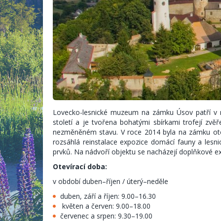
Lovecko-lesnické muzeum na zámku Úsov patří v re
století a je tvořena bohatými sbírkami trofejí zvěř
nezměněném stavu. V roce 2014 byla na zámku ot
rozsáhlá reinstalace expozice domácí fauny a lesnic
prvků. Na nádvoří objektu se nacházejí doplňkové exp
Otevírací doba:
v období duben–říjen / úterý–neděle
duben, září a říjen: 9.00–16.30
květen a červen: 9.00–18.00
červenec a srpen: 9.30–19.00