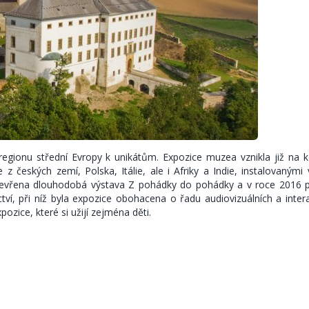
gionu střední Evropy k unikátům. Expozice muzea vznikla již na k
e z českých zemí, Polska, Itálie, ale i Afriky a Indie, instalovanými
evřena dlouhodobá výstava Z pohádky do pohádky a v roce 2016 p
tví, při níž byla expozice obohacena o řadu audiovizuálních a intera
ozice, které si užijí zejména děti.