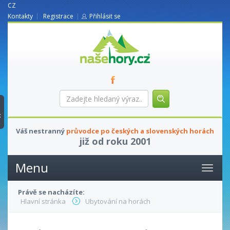
CZ
Kontakty
Registrace
Přihlásit se
nasehory.cz
Zadejte
hledaný
výraz...
t
Váš nestranný
průvodce po českých a slovenských horách
již od roku 2001
Menu
Právě se nacházíte:
Hlavní stránka
Ubytování na horách