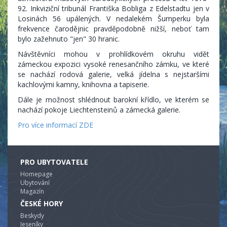
92. Inkviziční tribunál Františka Bobliga z Edelstadtu jen v
Losinách 56 upálených. V nedalekém Šumperku byla
frekvence čarodějnic pravděpodobně nižší, neboť tam
bylo zažehnuto "jen" 30 hranic.
Návštěvníci mohou v prohlídkovém okruhu vidět
zámeckou expozici vysoké renesančního zámku, ve které
se nachází rodová galerie, velká jídelna s nejstaršími
kachlovými kamny, knihovna a tapiserie.
Dále je možnost shlédnout barokní křídlo, ve kterém se
nachází pokoje Liechtensteinů a zámecká galerie.
Pro více informací ZDE
PRO UBYTOVATELE
Homepage
Ubytování
Magazín
ČESKÉ HORY
Beskydy
Jeseníky