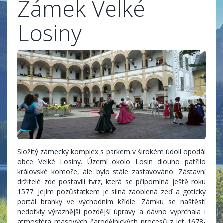
Zámek Velké
Losiny
Složitý zámecký komplex s parkem v širokém údolí opodál
obce Velké Losiny. Území okolo Losin dlouho patřilo
královské komoře, ale bylo stále zastavováno. Zástavní
držitelé zde postavili tvrz, která se připomíná ještě roku
1577. Jejím pozůstatkem je silná zaoblená zeď a gotický
portál branky ve východním křídle. Zámku se naštěstí
nedotkly výraznější pozdější úpravy a dávno vyprchala i
atmosféra masových čarodějnických procesů z let 1678-