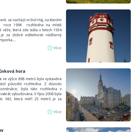
k se nachází vrchol Háj, na kterém
á roce 1996 rozhledna na místě
 věže, která zde stála v letech 1934
je za dobré viditelnosti nádherný
mperka....
Více
ůvková hora
 ve výšce 898 metrů byla vystavěna
 stol původní rozhledna. Z důvodu
konstrukce, byla táto rozhledna v
dvakrát vybudována. V říjnu 2006 byla
ti. Věž, která měří 25 metrů je za
Více
ny