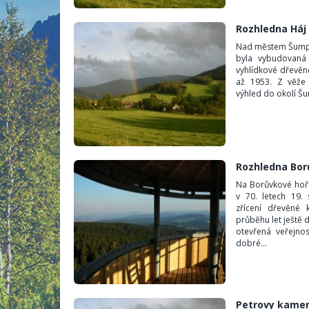
Rozhledna Háj
Nad městem Šumper
byla vybudovan
vyhlídkové dřevěné
až 1953. Z věže 
výhled do okolí Šu
Rozhledna Bor
Na Borůvkové hoře
v 70. letech 19.
zřícení dřevěné 
průběhu let ještě 
otevřená veřejnos
dobré...
Petrovy kame