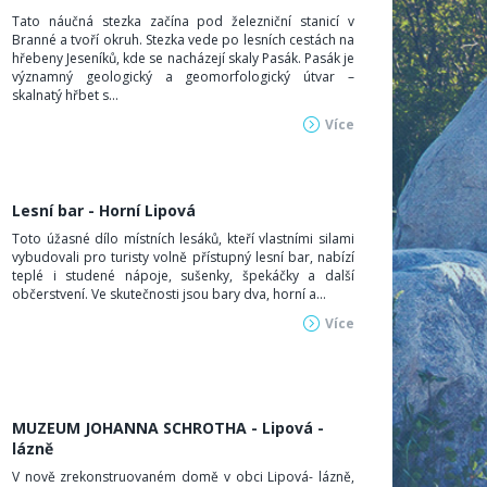
Tato náučná stezka začína pod železniční stanicí v
Branné a tvoří okruh. Stezka vede po lesních cestách na
hřebeny Jeseníků, kde se nacházejí skaly Pasák. Pasák je
významný geologický a geomorfologický útvar –
skalnatý hřbet s...
Více
Lesní bar - Horní Lipová
Toto úžasné dílo místních lesáků, kteří vlastními silami
vybudovali pro turisty volně přístupný lesní bar, nabízí
teplé i studené nápoje, sušenky, špekáčky a další
občerstvení. Ve skutečnosti jsou bary dva, horní a...
Více
MUZEUM JOHANNA SCHROTHA - Lipová -
lázně
V nově zrekonstruovaném domě v obci Lipová- lázně,