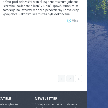
přímo pod železniční stanicí, najdete muzeum Johanna
Schrotha, zakladatele lázní v Dolní Lipové. Muzeum se
zaměřuje na lázeňství v obci a předválečný i poválečný
vývoj obce. Rekonstrukce muzea byla dokončena...
Více
1
2
3
VATELE
NEWSLETTER
ele ubytování
Přidejte svuj email a dostávejte