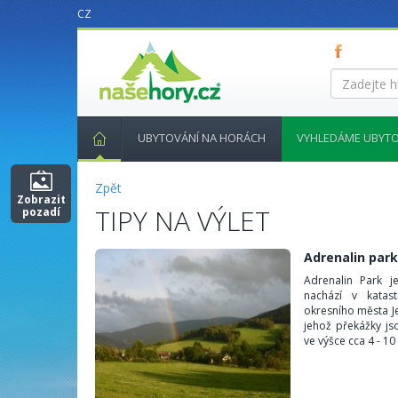
CZ
nasehory.cz
Zadejte
hledaný
výraz...
UBYTOVÁNÍ NA HORÁCH
VYHLEDÁME UBYTO
Zpět
Zobrazit
TIPY NA VÝLET
pozadí
Adrenalin par
Adrenalin Park j
nachází v kata
okresního města Je
jehož překážky js
ve výšce cca 4 - 10