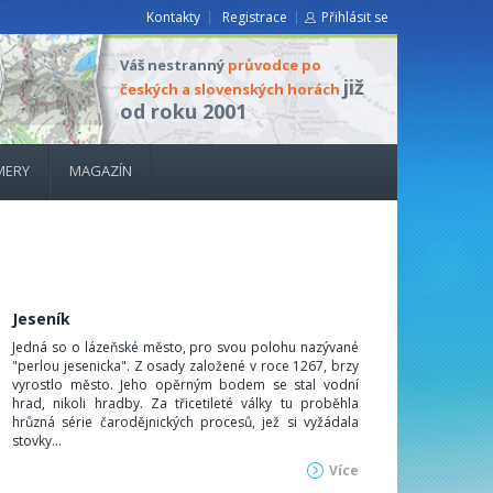
Kontakty
Registrace
Přihlásit se
Váš nestranný
průvodce po
již
českých a slovenských horách
od roku 2001
MERY
MAGAZÍN
Jeseník
Jedná so o lázeňské město, pro svou polohu nazývané
"perlou jesenicka". Z osady založené v roce 1267, brzy
vyrostlo město. Jeho opěrným bodem se stal vodní
hrad, nikoli hradby. Za třicetileté války tu proběhla
hrůzná série čarodějnických procesů, jež si vyžádala
stovky...
Více