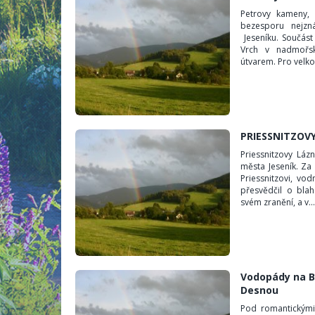
Petrovy kameny, 
bezesporu nejzn
Jeseníku. Součást
Vrch v nadmořs
útvarem. Pro velkou
PRIESSNITZOVY
Priessnitzovy Láz
města Jeseník. Za 
Priessnitzovi, vod
přesvědčil o bla
svém zranění, a v...
Vodopády na B
Desnou
Pod romantickými