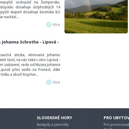
nejvyšší vodopád na Šumpersku.
odopádu dosahuje úctyhodných 14
jvyšší stupeň dosahuje bezmála 8,5
e nachází...
Více
 Johanna Schrotha - Lipová -
aučná stezka, věnovaná Johannu
teli lázní, na vás čeká v obci Lipová -
sm zastavení, vede od Muzea Johanna
 Lipové přes sedlo na Pomezí, dále
níku a úbočí Kopřivn...
Více
SLOVENSKÉ HORY
PRO UBYTO
Beskydy a Javorníky
Pro provozovat