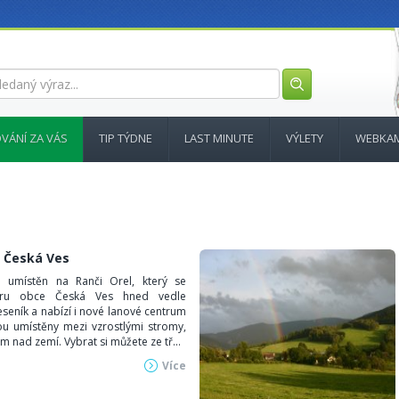
VÁNÍ ZA VÁS
TIP TÝDNE
LAST MINUTE
VÝLETY
WEBKA
k Česká Ves
e umístěn na Ranči Orel, který se
stru obce Česká Ves hned vedle
seník a nabízí i nové lanové centrum
ou umístěny mezi vzrostlými stromy,
 m nad zemí. Vybrat si můžete ze tř...
Více