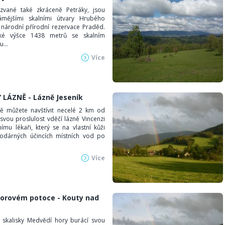
zvané také zkráceně Petráky, jsou
ámějšími skalními útvary Hrubého
 národní přírodní rezervace Praděd.
ké výšce 1438 metrů se skalním
...
Více
 LÁZNĚ - Lázně Jeseník
ně můžete navštívit necelé 2 km od
svou proslulost vděčí lázně Vincenzi
nímu lékaři, který se na vlastní kůži
hodárných účincích místních vod po
Více
orovém potoce - Kouty nad
 skalisky Medvědí hory burácí svou