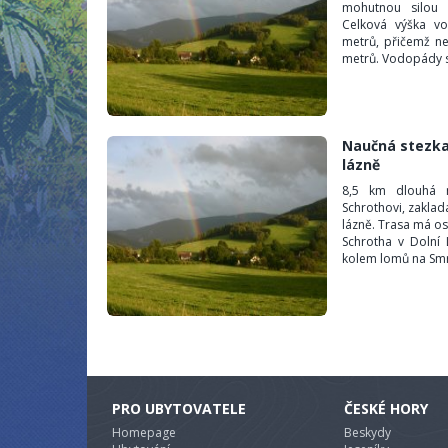
mohutnou silou 
Celková výška v
metrů, přičemž ne
metrů. Vodopády s
Naučná stezka
lázně
8,5 km dlouhá n
Schrothovi, zaklada
lázně. Trasa má o
Schrotha v Dolní
kolem lomů na Smrč
PRO UBYTOVATELE
ČESKÉ HORY
Homepage
Beskydy