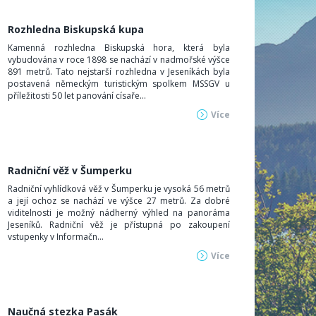
Rozhledna Biskupská kupa
Kamenná rozhledna Biskupská hora, která byla
vybudována v roce 1898 se nachází v nadmořské výšce
891 metrů. Tato nejstarší rozhledna v Jeseníkách byla
postavená německým turistickým spolkem MSSGV u
příležitosti 50 let panování císaře...
Více
Radniční věž v Šumperku
Radniční vyhlídková věž v Šumperku je vysoká 56 metrů
a její ochoz se nachází ve výšce 27 metrů. Za dobré
viditelnosti je možný nádherný výhled na panoráma
Jeseníků. Radniční věž je přístupná po zakoupení
vstupenky v Informačn...
Více
Naučná stezka Pasák