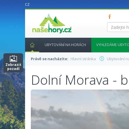
CZ
nasehory.cz
Zadejte
hledaný
výraz...
UBYTOVÁNÍ NA HORÁCH
VYHLEDÁME UBYTO
Právě se nacházíte:
Hlavní stránka
Ubytování n
Zobrazit
pozadí
Dolní Morava - 