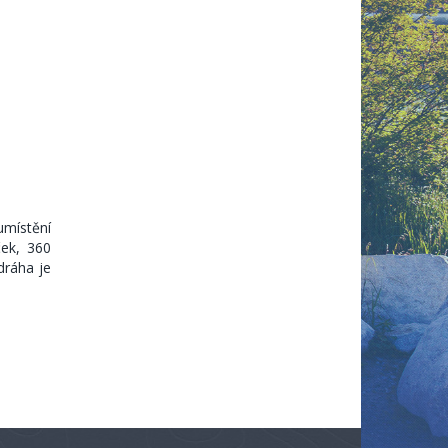
umístění
ek, 360
dráha je