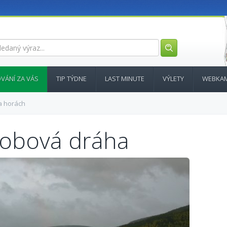
VÁNÍ ZA VÁS
TIP TÝDNE
LAST MINUTE
VÝLETY
WEBKA
a horách
bobová dráha