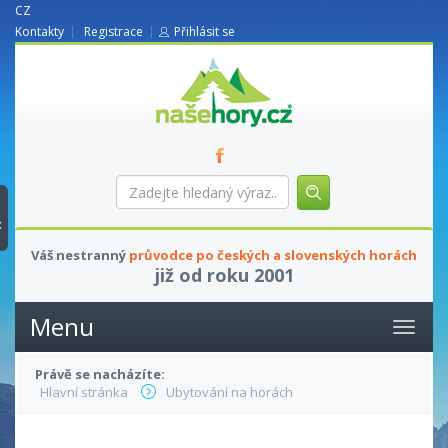
CZ
Kontakty
Registrace
Přihlásit se
nasehory.cz
Zadejte
hledaný
výraz...
t
Váš nestranný
průvodce po českých a slovenských horách
již od roku 2001
Menu
Právě se nacházíte:
Hlavní stránka
Ubytování na horách