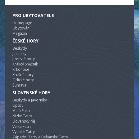
PRO UBYTOVATELE
Homepage
Ubytování
Magazín
ČESKÉ HORY
Beskydy
Jeseníky
Jizerské hory
Kralicý Sněžník
Krkonoše
Krušné hory
Orlické hory
Šumava
SLOVENSKÉ HORY
Beskydy a Javorníky
Liptov
Malá Faktra
Nízké Tatry
Slovenský ráj
Velká Fatra
Vysoké Tatry
Západní Tatry a Beliánské Tatry