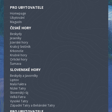
PRO UBYTOVATELE
Homepage
Ubytování
Magazín
ČESKÉ HORY
Beskydy
Jeseníky
Jizerské hory
Kralicý Sněžník
Krkonoše
Krušné hory
Orlické hory
Šumava
SLOVENSKÉ HORY
Beskydy a Javorníky
Liptov
Malá Faktra
Nízké Tatry
Slovenský ráj
Velká Fatra
Vysoké Tatry
Západní Tatry a Beliánské Tatry
PRO UBYTOVATELE