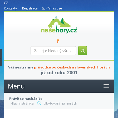
CZ
Kontakty
Registrace
Přihlásit se
nasehory.cz
Zadejte
hledaný
výraz...
t
Váš nestranný
průvodce po českých a slovenských horách
již od roku 2001
Menu
Právě se nacházíte:
Hlavní stránka
Ubytování na horách