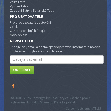
Velká Fatra
Vysoké Tatry
Západní Tatry a Beliánské Tatry
PRO UBYTOVATELE
Pro provozovatele ubytování
Ceník
Ochrana osobních údajů
Nový objekt
NEWSLETTER
Přidejte svuj email a dostávejte vždy čerstvé informace o nových
možnostech ubytování v našich horách.
Email
ODEBÍRAT
© 2001 - 2026 Copyright by NašeHory.cz. Všechna práva
vyhrazena. Kontakt / Sitemap / Pravidlá portálu
Server hostujeme u
TELE3