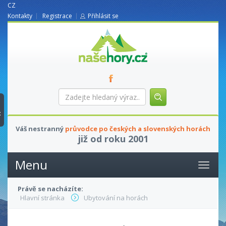
CZ
Kontakty
Registrace
Přihlásit se
nasehory.cz
Zadejte
hledaný
výraz...
t
Váš nestranný
průvodce po českých a slovenských horách
již od roku 2001
Menu
Právě se nacházíte:
Hlavní stránka
Ubytování na horách