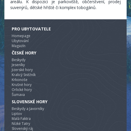
areálu. K dispozici je parkoviště, občerstvení, prodej
suvenýrů, dětské hřiště či komplex tobogánů.
PRO UBYTOVATELE
Homepage
Ubytování
Magazín
ČESKÉ HORY
Beskydy
Jeseníky
Jizerské hory
Kralicý Sněžník
Krkonoše
Krušné hory
Orlické hory
Šumava
SLOVENSKÉ HORY
Beskydy a Javorníky
Liptov
Malá Faktra
Nízké Tatry
Slovenský ráj