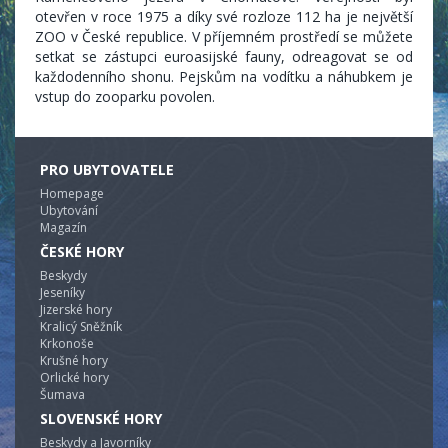
otevřen v roce 1975 a díky své rozloze 112 ha je největší
ZOO v České republice. V příjemném prostředí se můžete
setkat se zástupci euroasijské fauny, odreagovat se od
každodenního shonu. Pejskům na vodítku a náhubkem je
vstup do zooparku povolen.
PRO UBYTOVATELE
Homepage
Ubytování
Magazín
ČESKÉ HORY
Beskydy
Jeseníky
Jizerské hory
Kralicý Sněžník
Krkonoše
Krušné hory
Orlické hory
Šumava
SLOVENSKÉ HORY
Beskydy a Javorníky