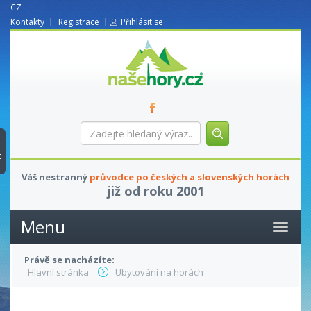
CZ
Kontakty
Registrace
Přihlásit se
nasehory.cz
Zadejte
hledaný
výraz...
t
Váš nestranný
průvodce po českých a slovenských horách
již od roku 2001
Menu
Právě se nacházíte:
Hlavní stránka
Ubytování na horách