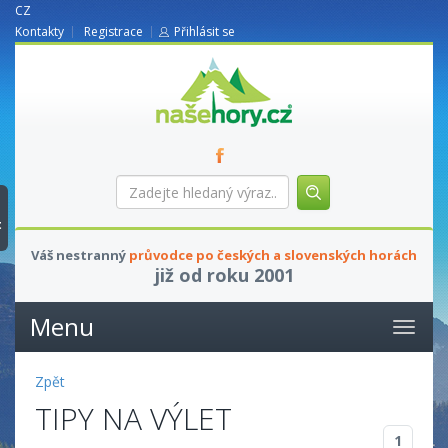
CZ
Kontakty
Registrace
Přihlásit se
nasehory.cz
Zadejte
hledaný
výraz...
t
Váš nestranný
průvodce po českých a slovenských horách
již od roku 2001
Menu
Zpět
TIPY NA VÝLET
1