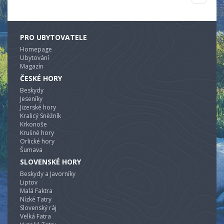
PRO UBYTOVATELE
Homepage
Ubytování
Magazín
ČESKÉ HORY
Beskydy
Jeseníky
Jizerské hory
Kralicý Sněžník
Krkonoše
Krušné hory
Orlické hory
Šumava
SLOVENSKÉ HORY
Beskydy a Javorníky
Liptov
Malá Faktra
Nízké Tatry
Slovenský ráj
Velká Fatra