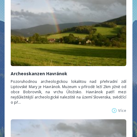
Archeoskanzen Havránok
Pozoruhodnou archeologickou lokalitou nad přehradní zdí
Liptovské Mary je Havránok. Muzeum v přírodě leží 2km jižně od
obce Bobrovník, na vrchu Úložisko. Havránok patří mezi
nejdůležitější archeologické naleziště na území Slovenska, svědčící
o př...
Více