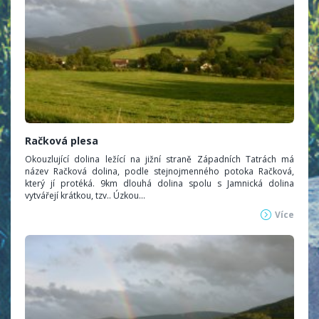
Račková plesa
Okouzlující dolina ležící na jižní straně Západních Tatrách má
název Račková dolina, podle stejnojmenného potoka Račková,
který jí protéká. 9km dlouhá dolina spolu s Jamnická dolina
vytvářejí krátkou, tzv.. Úzkou...
Více