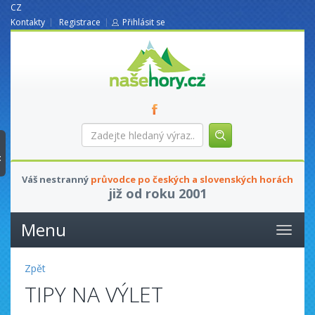
CZ
Kontakty
Registrace
Přihlásit se
nasehory.cz
Zadejte
hledaný
výraz...
t
Váš nestranný
průvodce po českých a slovenských horách
již od roku 2001
Menu
Zpět
TIPY NA VÝLET