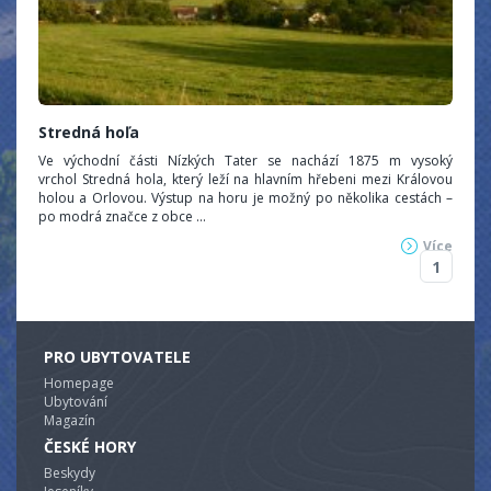
Stredná hoľa
Ve východní části Nízkých Tater se nachází 1875 m vysoký
vrchol Stredná hola, který leží na hlavním hřebeni mezi Královou
holou a Orlovou. Výstup na horu je možný po několika cestách –
po modrá značce z obce ...
Více
1
PRO UBYTOVATELE
Homepage
Ubytování
Magazín
ČESKÉ HORY
Beskydy