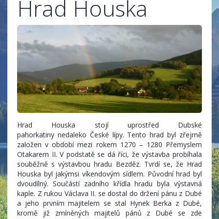
Hrad Houska
Hrad Houska stojí uprostřed Dubské
pahorkatiny nedaleko České lípy. Tento hrad byl zřejmě
založen v období mezi rokem 1270 – 1280 Přemyslem
Otakarem II. V podstatě se dá říci, že výstavba probíhala
souběžně s výstavbou hradu Bezděz. Tvrdí se, že Hrad
Houska byl jakýmsi víkendovým sídlem. Původní hrad byl
dvoudílný. Součástí zadního křídla hradu byla výstavná
kaple. Z rukou Václava II. se dostal do držení pánu z Dubé
a jeho prvním majitelem se stal Hynek Berka z Dubé,
kromě již zmíněných majitelů pánů z Dubé se zde