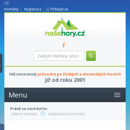
CZ
Kontakty
Registrace
Přihlásit se
nasehory.cz
Zadejte
hledaný
výraz...
t
Váš nestranný
průvodce po českých a slovenských horách
již od roku 2001
Menu
Právě se nacházíte:
Hlavní stránka
Ubytování na horách