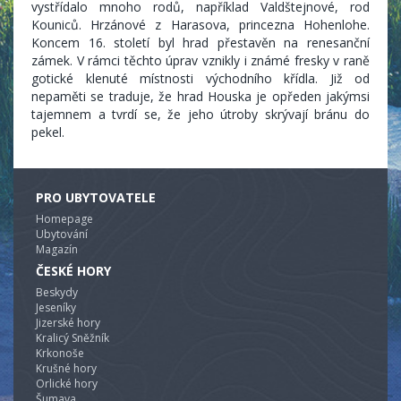
vystřídalo mnoho rodů, například Valdštejnové, rod
Kouniců. Hrzánové z Harasova, princezna Hohenlohe.
Koncem 16. století byl hrad přestavěn na renesanční
zámek. V rámci těchto úprav vznikly i známé fresky v raně
gotické klenuté místnosti východního křídla. Již od
nepaměti se traduje, že hrad Houska je opředen jakýmsi
tajemnem a tvrdí se, že jeho útroby skrývají bránu do
pekel.
PRO UBYTOVATELE
Homepage
Ubytování
Magazín
ČESKÉ HORY
Beskydy
Jeseníky
Jizerské hory
Kralicý Sněžník
Krkonoše
Krušné hory
Orlické hory
Šumava