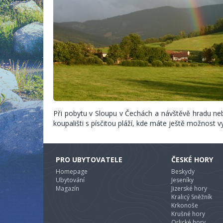
Při pobytu v Sloupu v Čechách a návštěvě hradu ne
koupališti s písčitou pláží, kde máte ještě možnost v
PRO UBYTOVATELE
ČESKÉ HORY
Homepage
Beskydy
Ubytování
Jeseníky
Magazín
Jizerské hory
Kralicý Sněžník
Krkonoše
Krušné hory
Orlické hory