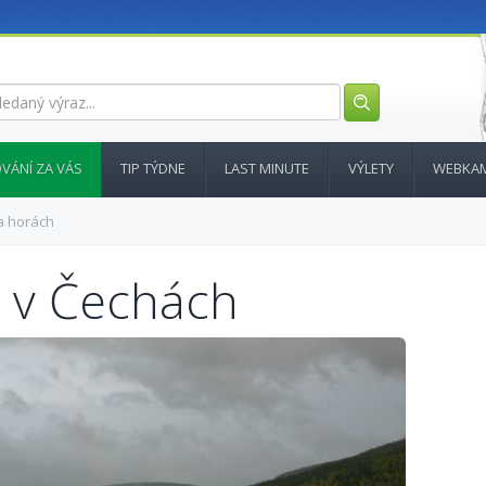
VÁNÍ ZA VÁS
TIP TÝDNE
LAST MINUTE
VÝLETY
WEBKA
a horách
p v Čechách