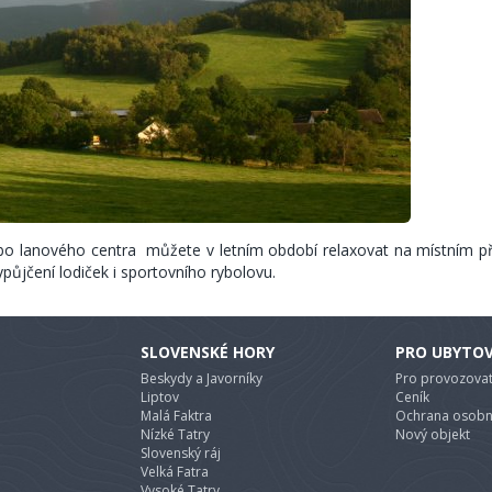
bo lanového centra můžete v letním období relaxovat na místním p
ypůjčení lodiček i sportovního rybolovu.
SLOVENSKÉ HORY
PRO UBYTO
Beskydy a Javorníky
Pro provozovat
Liptov
Ceník
Malá Faktra
Ochrana osobn
Nízké Tatry
Nový objekt
Slovenský ráj
Velká Fatra
Vysoké Tatry