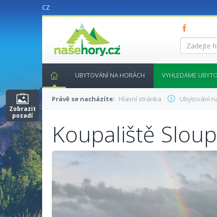
CZ
nasehory.cz
Zadejte
hledaný
výraz...
UBYTOVÁNÍ NA HORÁCH
VYHLEDÁME UBYTO
Právě se nacházíte:
Hlavní stránka
Ubytování n
Zobrazit
pozadí
Koupaliště Slou