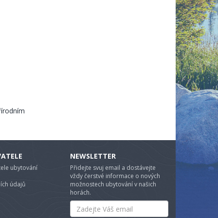
řírodním
VATELE
NEWSLETTER
ele ubytování
Přidejte svuj email a dostávejte
vždy čerstvé informace o nových
ích údajů
možnostech ubytování v našich
horách.
Email