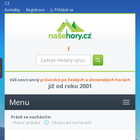
CZ
Kontakty
Registrace
Přihlásit se
nasehory.cz
Zadejte
hledaný
výraz...
t
Váš nestranný
průvodce po českých a slovenských horách
již od roku 2001
Menu
Právě se nacházíte:
Hlavní stránka
Ubytování na horách