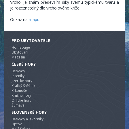
Vrchol je znám především díky svému typickému tvaru a
je rozeznatelný dle vrcholového kříže.
Odkaz na
mapu
.
PRO UBYTOVATELE
Homepage
Ubytování
Magazín
ČESKÉ HORY
Beskydy
Jeseníky
Jizerské hory
Kralicý Sněžník
Krkonoše
Krušné hory
Orlické hory
Šumava
SLOVENSKÉ HORY
Beskydy a Javorníky
Liptov
Malá Faktra