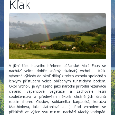
Kľak
V jižní části hlavního hřebene Lúčanské Malé Fatry se
nachází velice dobře známý skalnatý vrchol – Kľak.
Výborné výhledy do okolí dělají z tohto vrcholu společně s
lehkým přístupem velice oblíbeným turistickým bodem.
Okolí vrcholu je vyhlášeno jako národní přírodní rezervace
chránící vápencové vegetace a zachovalé lesní
společenstvo a především několik chráněných druhů
rostlin (horec Clusiov, soldanelka karpatská, kortúza
Matthiolova, ľalia zlatohlavá aj. ). Pod vrcholem se
přibližně ve výšce 990 m.n.m. nachází Kľacký vodopád.