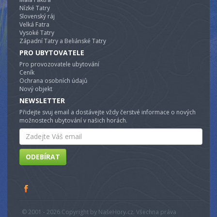
Nízké Tatry
Slovenský ráj
Velká Fatra
Vysoké Tatry
Západní Tatry a Beliánské Tatry
PRO UBYTOVATELE
Pro provozovatele ubytování
Ceník
Ochrana osobních údajů
Nový objekt
NEWSLETTER
Přidejte svuj email a dostávejte vždy čerstvé informace o nových
možnostech ubytování v našich horách.
Email
ODEBÍRAT
© 2001 - 2026 Copyright by NašeHory.cz. Všechna práva