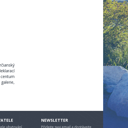
rčianský
eklarací
í centum
galerie,
VATELE
NEWSLETTER
ele ubytování
Přidejte svuj email a dostávejte