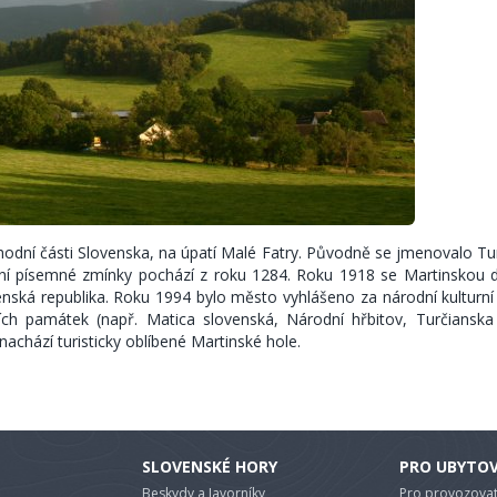
ýhodní části Slovenska, na úpatí Malé Fatry. Původně se jmenovalo Tu
rvní písemné zmínky pochází z roku 1284. Roku 1918 se Martinskou d
venská republika. Roku 1994 bylo město vyhlášeno za národní kulturn
ch památek (např. Matica slovenská, Národní hřbitov, Turčianska 
nachází turisticky oblíbené Martinské hole.
SLOVENSKÉ HORY
PRO UBYTO
Beskydy a Javorníky
Pro provozovat