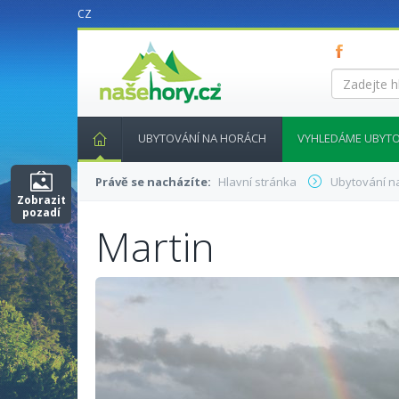
CZ
nasehory.cz
Zadejte
hledaný
výraz...
UBYTOVÁNÍ NA HORÁCH
VYHLEDÁME UBYTO
Právě se nacházíte:
Hlavní stránka
Ubytování n
Zobrazit
pozadí
Martin