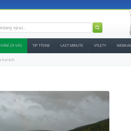
VÁNÍ ZA VÁS
TIP TÝDNE
LAST MINUTE
VÝLETY
WEBKA
a horách