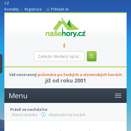
CZ
Kontakty
Registrace
Přihlásit se
nasehory.cz
Zadejte
hledaný
výraz...
t
Váš nestranný
průvodce po českých a slovenských horách
již od roku 2001
Menu
Právě se nacházíte:
Hlavní stránka
Ubytování na horách