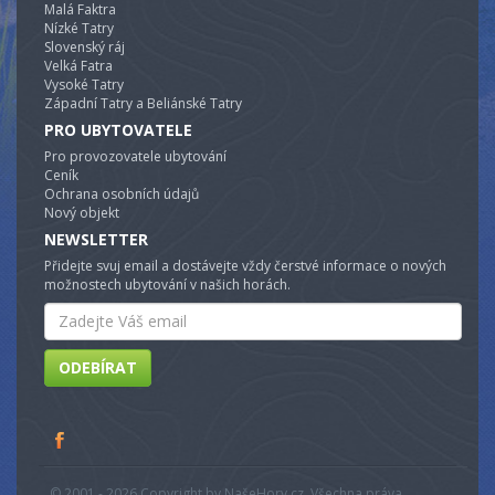
Malá Faktra
Nízké Tatry
Slovenský ráj
Velká Fatra
Vysoké Tatry
Západní Tatry a Beliánské Tatry
PRO UBYTOVATELE
Pro provozovatele ubytování
Ceník
Ochrana osobních údajů
Nový objekt
NEWSLETTER
Přidejte svuj email a dostávejte vždy čerstvé informace o nových
možnostech ubytování v našich horách.
Email
ODEBÍRAT
© 2001 - 2026 Copyright by NašeHory.cz. Všechna práva