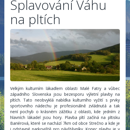
Splavování Váhu
na pltích
Velkým kulturním lákadlem oblasti Malé Fatry a vůbec
západního Slovenska jsou bezesporu výletní plavby na
pltích. Tato neobvyklá nabídka kulturního vyžití s prvky
sportovního nádechu je profesionálně zvládnutá a tak
není pochyb o krásném zážitku z oblasti, kde jedním z
hlavních lákadel jsou hory. Plavba pltí začíná na pltisku
Bariérová, které se nachází 7km od obce Strečno a kde je
i odstavné parkoviště pro návštěvníky. Konec plavby je v