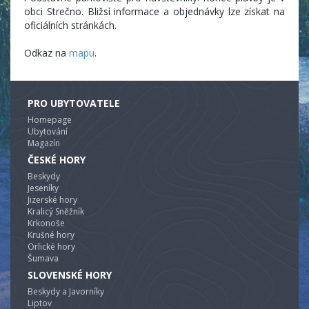
obci Strečno. Bližsí informace a objednávky lze získat na
oficiálních stránkách.
Odkaz na
mapu
.
PRO UBYTOVATELE
Homepage
Ubytování
Magazín
ČESKÉ HORY
Beskydy
Jeseníky
Jizerské hory
Kralicý Sněžník
Krkonoše
Krušné hory
Orlické hory
Šumava
SLOVENSKÉ HORY
Beskydy a Javorníky
Liptov