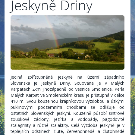
Jeskyně Driny
Jediná zpřístupněná jeskyně na území západního
Slovenska je Jeskyně Driny. Situována je v Malých
Karpatech 2km jihozápadně od vesnice Smolenice. Perla
Malých Karpat ve Smolenickém krasu je přístupná v délce
410 m. Svou kouzelnou krápníkovou výzdobou a úzkými
puklinovými podzemními chodbami se odlišuje od
ostatních Slovenských jeskyní. Kouzelně působí sintrové
zoubkové záclony, jezírka a vodopády, pagodovité
stalagmity a různé stalaktity. Celá výzdoba jeskyně je v
teplejších odstínech žluté, červenohnědé a žlutohnědé