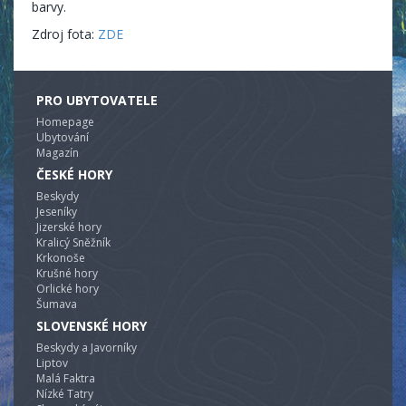
barvy.
Zdroj fota:
ZDE
PRO UBYTOVATELE
Homepage
Ubytování
Magazín
ČESKÉ HORY
Beskydy
Jeseníky
Jizerské hory
Kralicý Sněžník
Krkonoše
Krušné hory
Orlické hory
Šumava
SLOVENSKÉ HORY
Beskydy a Javorníky
Liptov
Malá Faktra
Nízké Tatry