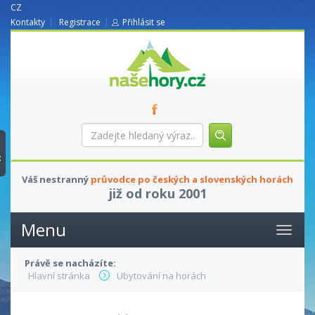
CZ
Kontakty
Registrace
Přihlásit se
nasehory.cz
Zadejte
hledaný
výraz...
t
Váš nestranný
průvodce po českých a slovenských horách
již od roku 2001
Menu
Právě se nacházíte:
Hlavní stránka
Ubytování na horách