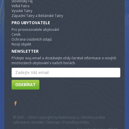
Slovenský ráj
Velká Fatra
Vysoké Tatry
Západní Tatry a Beliánské Tatry
PRO UBYTOVATELE
Pro provozovatele ubytování
Ceník
Ochrana osobních údajů
Nový objekt
NEWSLETTER
Přidejte svuj email a dostávejte vždy čerstvé informace o nových
možnostech ubytování v našich horách.
Email
ODEBÍRAT
© 2001 - 2026 Copyright by NašeHory.cz. Všechna práva
vyhrazena. Kontakt / Sitemap / Pravidlá portálu