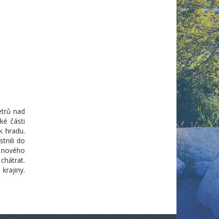
etrů nad
ké části
k hradu.
tnili do
 nového
chátrat.
krajiny.