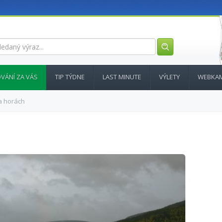
VÁNÍ ZA VÁS
TIP TÝDNE
LAST MINUTE
VÝLETY
WEBKA
a horách