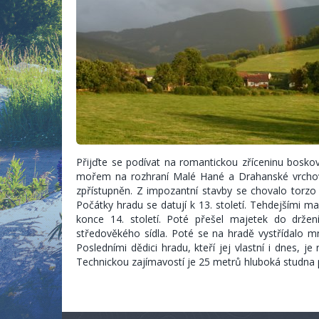
Přijďte se podívat na romantickou zříceninu bosko
mořem na rozhraní Malé Hané a Drahanské vrchovin
zpřístupněn. Z impozantní stavby se chovalo torzo
Počátky hradu se datují k 13. století. Tehdejšími ma
konce 14. století. Poté přešel majetek do drže
středověkého sídla. Poté se na hradě vystřídalo m
Posledními dědici hradu, kteří jej vlastní i dnes, 
Technickou zajímavostí je 25 metrů hluboká studna