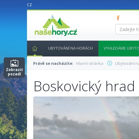
CZ
nasehory.cz
Zadejte
hledaný
výraz...
UBYTOVÁNÍ NA HORÁCH
VYHLEDÁME UBYTO
Právě se nacházíte:
Hlavní stránka
Ubytování n
Zobrazit
pozadí
Boskovický hrad