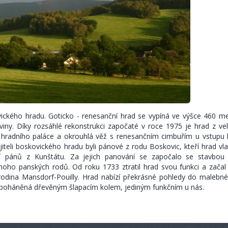
vického hradu. Goticko - renesanční hrad se vypíná ve výšce 460 m
y. Díky rozsáhlé rekonstrukci započaté v roce 1975 je hrad z vel
 hradního paláce a okrouhlá věž s renesančním cimbuřím u vstupu 
jiteli boskovického hradu byli pánové z rodu Boskovic, kteří hrad vlas
ní pánů z Kunštátu. Za jejich panování se započalo se stavbou
noho panských rodů. Od roku 1733 ztratil hrad svou funkci a začal 
je rodina Mansdorf-Pouilly. Hrad nabízí překrásné pohledy do malebné 
 poháněná dřevěným šlapacím kolem, jediným funkčním u nás.