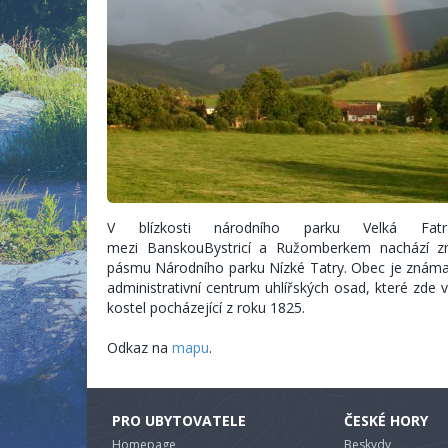
V blízkosti národního parku Velká F
mezi BanskouBystricí a Ružomberkem nachází 
pásmu Národního parku Nízké Tatry. Obec je známa př
administrativní centrum uhlířských osad, které zde v
kostel pocházející z roku 1825.
Odkaz na
mapu
.
PRO UBYTOVATELE
ČESKÉ HORY
Homepage
Beskydy