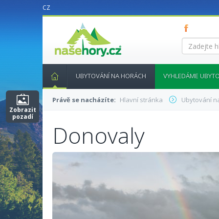
CZ
nasehory.cz
Zadejte
hledaný
výraz...
UBYTOVÁNÍ NA HORÁCH
VYHLEDÁME UBYTO
Právě se nacházíte:
Hlavní stránka
Ubytování n
Zobrazit
pozadí
Donovaly