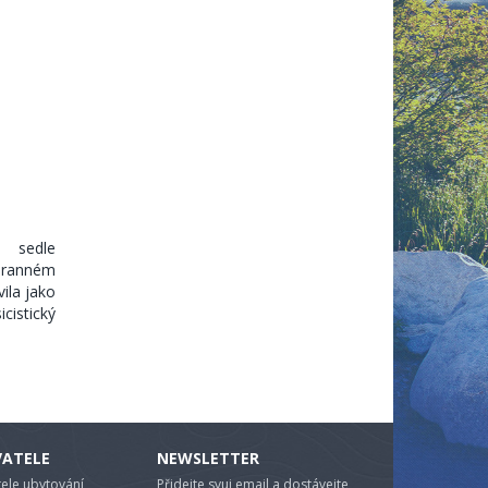
 sedle
hranném
ila jako
cistický
VATELE
NEWSLETTER
ele ubytování
Přidejte svuj email a dostávejte