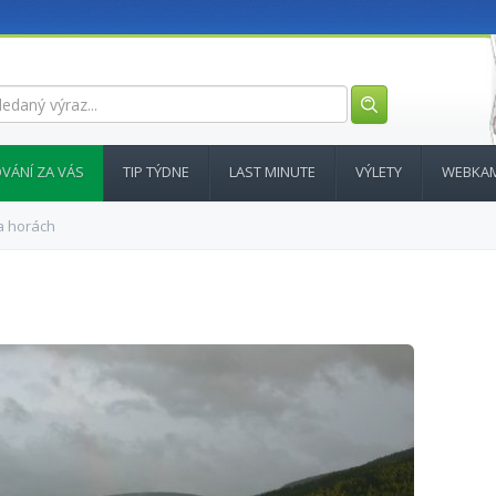
VÁNÍ ZA VÁS
TIP TÝDNE
LAST MINUTE
VÝLETY
WEBKA
a horách