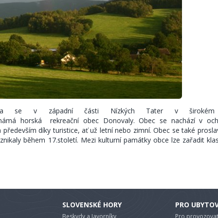
atra se v západní části Nízkých Tater v širokém
známá horská rekreační obec Donovaly. Obec se nachází v oc
edevším díky turistice, ať už letní nebo zimní. Obec se také proslav
znikaly během 17.století. Mezi kulturní památky obce lze zařadit klasi
SLOVENSKÉ HORY
PRO UBYTO
Beskydy a Javorníky
Pro provozovat