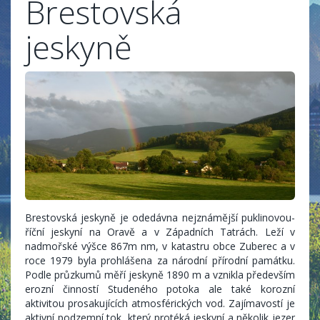
Brestovská
jeskyně
Brestovská jeskyně je odedávna nejznámější puklinovou-
říční jeskyní na Oravě a v Západních Tatrách. Leží v
nadmořské výšce 867m nm, v katastru obce Zuberec a v
roce 1979 byla prohlášena za národní přírodní památku.
Podle průzkumů měří jeskyně 1890 m a vznikla především
erozní činností Studeného potoka ale také korozní
aktivitou prosakujících atmosférických vod. Zajímavostí je
aktivní podzemní tok, který protéká jeskyní a několik jezer