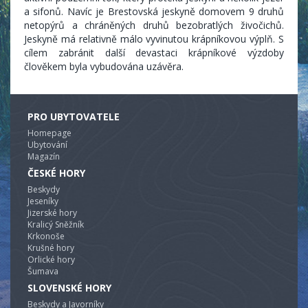
a sifonů. Navíc je Brestovská jeskyně domovem 9 druhů
netopýrů a chráněných druhů bezobratlých živočichů.
Jeskyně má relativně málo vyvinutou krápníkovou výplň. S
cílem zabránit další devastaci krápníkové výzdoby
člověkem byla vybudována uzávěra.
PRO UBYTOVATELE
Homepage
Ubytování
Magazín
ČESKÉ HORY
Beskydy
Jeseníky
Jizerské hory
Kralicý Sněžník
Krkonoše
Krušné hory
Orlické hory
Šumava
SLOVENSKÉ HORY
Beskydy a Javorníky