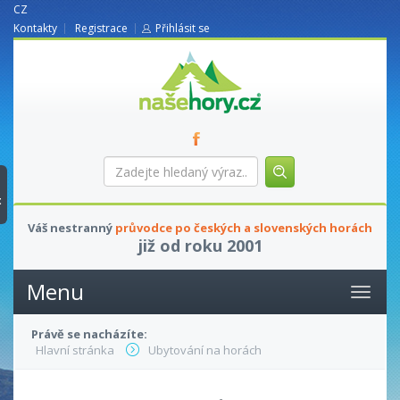
CZ
Kontakty
Registrace
Přihlásit se
nasehory.cz
Zadejte
hledaný
výraz...
t
Váš nestranný
průvodce po českých a slovenských horách
již od roku 2001
Menu
Právě se nacházíte:
Hlavní stránka
Ubytování na horách