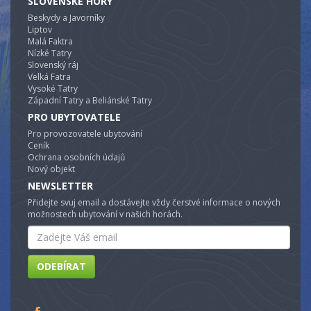
SLOVENSKÉ HORY
Beskydy a Javorníky
Liptov
Malá Faktra
Nízké Tatry
Slovenský ráj
Velká Fatra
Vysoké Tatry
Západní Tatry a Beliánské Tatry
PRO UBYTOVATELE
Pro provozovatele ubytování
Ceník
Ochrana osobních údajů
Nový objekt
NEWSLETTER
Přidejte svuj email a dostávejte vždy čerstvé informace o nových
možnostech ubytování v našich horách.
Email
ODEBÍRAT