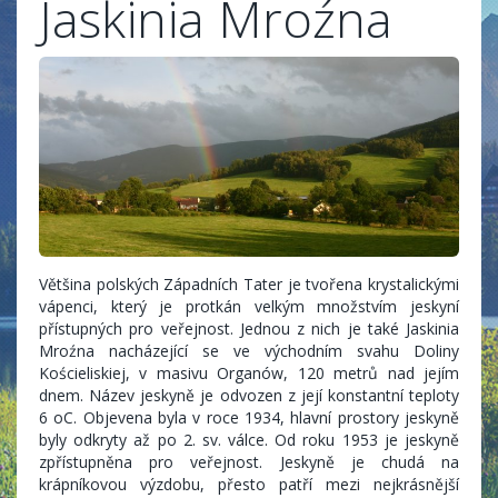
Jaskinia Mroźna
Většina polských Západních Tater je tvořena krystalickými
vápenci, který je protkán velkým množstvím jeskyní
přístupných pro veřejnost. Jednou z nich je také Jaskinia
Mroźna nacházející se ve východním svahu Doliny
Kościeliskiej, v masivu Organów, 120 metrů nad jejím
dnem. Název jeskyně je odvozen z její konstantní teploty
6 oC. Objevena byla v roce 1934, hlavní prostory jeskyně
byly odkryty až po 2. sv. válce. Od roku 1953 je jeskyně
zpřístupněna pro veřejnost. Jeskyně je chudá na
krápníkovou výzdobu, přesto patří mezi nejkrásnější