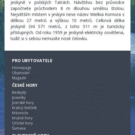
jeskyně v polských Tatrách. Návštěvu bez průvodce
započnete průchodem 8 m dlouhou umělou štolou.
Největším místem v jeskyni nese název Wielkia Komora s
délkou 27 metrů a výškou 10 metrů. Celková délka
jeskyně činí 571 metrů, z toho 511 m je turisticky
přístupných. Od roku 1959 je jeskyně elektricky osvětlena,
tudíž si s sebou nemusíte nosit čelovku.
PRO UBYTOVATELE
Homepage
Ubytování
Magazín
ČESKÉ HORY
Beskydy
Jeseníky
Jizerské hory
Kralicý Sněžník
Krkonoše
Krušné hory
Orlické hory
Šumava