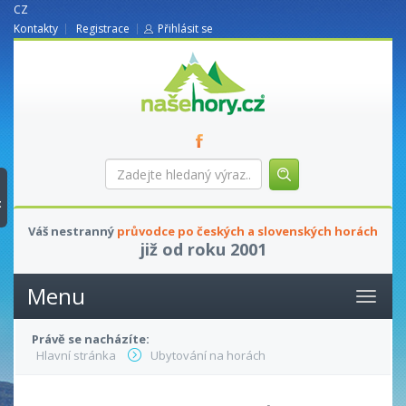
CZ
Kontakty
Registrace
Přihlásit se
nasehory.cz
Zadejte
hledaný
výraz...
t
Váš nestranný
průvodce po českých a slovenských horách
již od roku 2001
Menu
Právě se nacházíte:
Hlavní stránka
Ubytování na horách