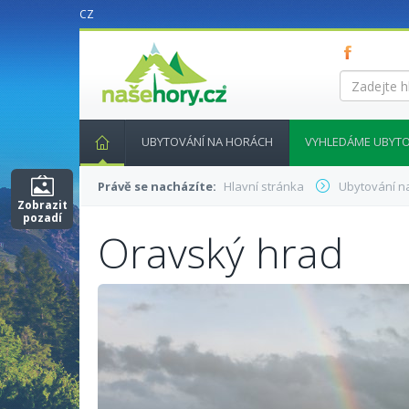
CZ
nasehory.cz
Zadejte
hledaný
výraz...
UBYTOVÁNÍ NA HORÁCH
VYHLEDÁME UBYTO
Právě se nacházíte:
Hlavní stránka
Ubytování n
Zobrazit
pozadí
Oravský hrad