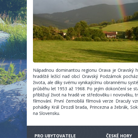
Nápadnou dominantou regionu Orava je Oravský hr
hradiště ležící nad obcí Oravský Podzámok pochází
života, ale díky svému vynikajícímu obrannému systé
průběhu let 1953 až 1968. Po jejím dokončení se 
přibližují život na hradě ve středověku i novověku, 
filmování. První černobílá filmová verze Draculy vz
pohádky Král Drozdí brada, Princezna a žebrák, Sok
na Slovensku.
PRO UBYTOVATELE
ČESKÉ HORY