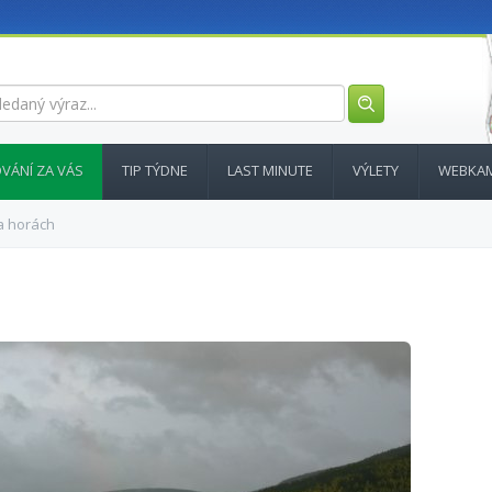
VÁNÍ ZA VÁS
TIP TÝDNE
LAST MINUTE
VÝLETY
WEBKA
a horách