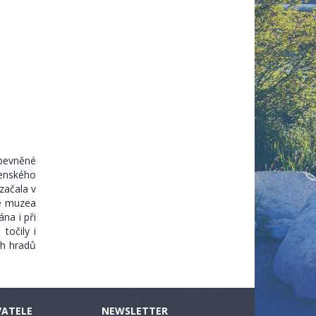
opevněné
jenského
začala v
ce muzea
na i při
točily i
ch hradů
VATELE
NEWSLETTER