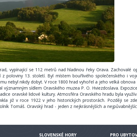
ad, vypínající se 112 metrů nad hladinou řeky Orava. Zachovalé 
 z poloviny 13. století. Byl místem bouřlivého společenského i vo
mu nebyl nikdy dobyt. V roce 1800 hrad vyhořel a jeho velká obnova 
stal významným sídlem Oravského muzea P. O. Hviezdoslava. Expozi
tradice oravské lidové kultury. Atmosféra Oravského hradu byla využívá
nikla již v roce 1922 v jeho historických prostorách. Později se zde 
olník Tomáš. Oravský hrad - jeden z nejkrásnějších a nejpůvabnější
SLOVENSKÉ HORY
PRO UBYTO