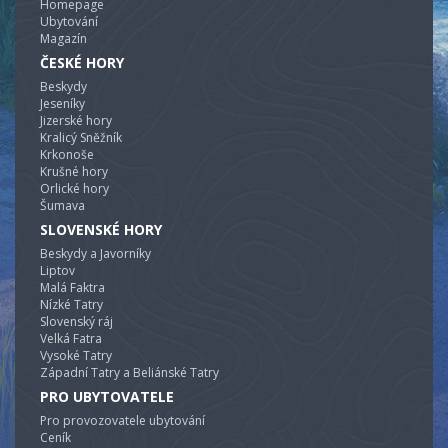
Homepage
Ubytování
Magazín
ČESKÉ HORY
Beskydy
Jeseníky
Jizerské hory
Kralicý Sněžník
Krkonoše
Krušné hory
Orlické hory
Šumava
SLOVENSKÉ HORY
Beskydy a Javorníky
Liptov
Malá Faktra
Nízké Tatry
Slovenský ráj
Velká Fatra
Vysoké Tatry
Západní Tatry a Beliánské Tatry
PRO UBYTOVATELE
Pro provozovatele ubytování
Ceník