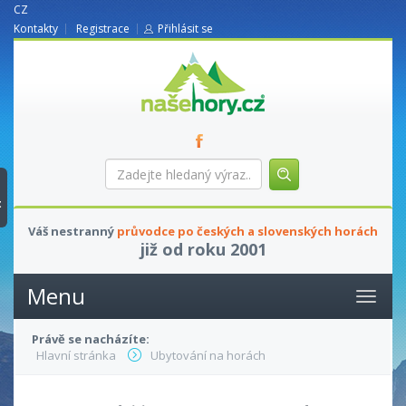
CZ
Kontakty
Registrace
Přihlásit se
nasehory.cz
Zadejte
hledaný
výraz...
t
Váš nestranný
průvodce po českých a slovenských horách
již od roku 2001
Menu
Právě se nacházíte:
Hlavní stránka
Ubytování na horách