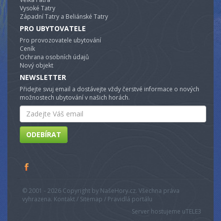
Vysoké Tatry
Západní Tatry a Beliánské Tatry
PRO UBYTOVATELE
Pro provozovatele ubytování
Ceník
Ochrana osobních údajů
Nový objekt
NEWSLETTER
Přidejte svuj email a dostávejte vždy čerstvé informace o nových
možnostech ubytování v našich horách.
Email
ODEBÍRAT
© 2001 - 2026 Copyright by NašeHory.cz. Všechna práva
vyhrazena. Kontakt / Sitemap / Pravidlá portálu
Server hostujeme u
TELE3