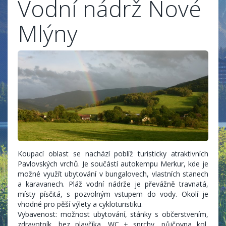
Vodní nádrž Nové
Mlýny
Koupací oblast se nachází poblíž turisticky atraktivních
Pavlovských vrchů. Je součástí autokempu Merkur, kde je
možné využít ubytování v bungalovech, vlastních stanech
a karavanech. Pláž vodní nádrže je převážně travnatá,
místy písčitá, s pozvolným vstupem do vody. Okolí je
vhodné pro pěší výlety a cykloturistiku.
Vybavenost: možnost ubytování, stánky s občerstvením,
zdravotník, bez plavčíka, WC + sprchy, půjčovna kol,