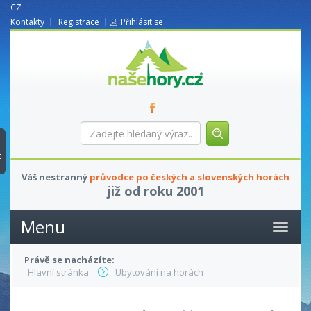
CZ
Kontakty
Registrace
Přihlásit se
nasehory.cz
Zadejte
hledaný
výraz...
t
Váš nestranný
průvodce po českých a slovenských horách
již od roku 2001
Menu
Právě se nacházíte:
Hlavní stránka
Ubytování na horách