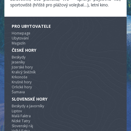
sportoviště (hřiště pro plážový volejbal....), letní kino.
PRO UBYTOVATELE
Homepage
Ubytování
Magazín
ČESKÉ HORY
Beskydy
Jeseníky
Jizerské hory
Kralicý Sněžník
Krkonoše
Krušné hory
Orlické hory
Šumava
SLOVENSKÉ HORY
Beskydy a Javorníky
Liptov
Malá Faktra
Nízké Tatry
Slovenský ráj
Velká Fatra