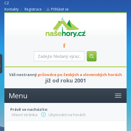
CZ
Kontakty
Registrace
Přihlásit se
nasehory.cz
Zadejte
hledaný
výraz...
t
Váš nestranný
průvodce po českých a slovenských horách
již od roku 2001
Menu
Právě se nacházíte:
Hlavní stránka
Ubytování na horách