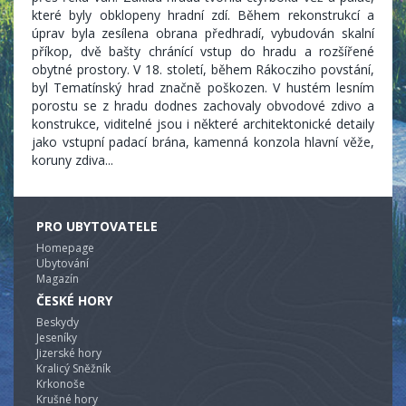
které byly obklopeny hradní zdí. Během rekonstrukcí a
úprav byla zesílena obrana předhradí, vybudován skalní
příkop, dvě bašty chránící vstup do hradu a rozšířené
obytné prostory. V 18. století, během Rákocziho povstání,
byl Tematínský hrad značně poškozen. V hustém lesním
porostu se z hradu dodnes zachovaly obvodové zdivo a
konstrukce, viditelné jsou i některé architektonické detaily
jako vstupní padací brána, kamenná konzola hlavní věže,
koruny zdiva...
PRO UBYTOVATELE
Homepage
Ubytování
Magazín
ČESKÉ HORY
Beskydy
Jeseníky
Jizerské hory
Kralicý Sněžník
Krkonoše
Krušné hory