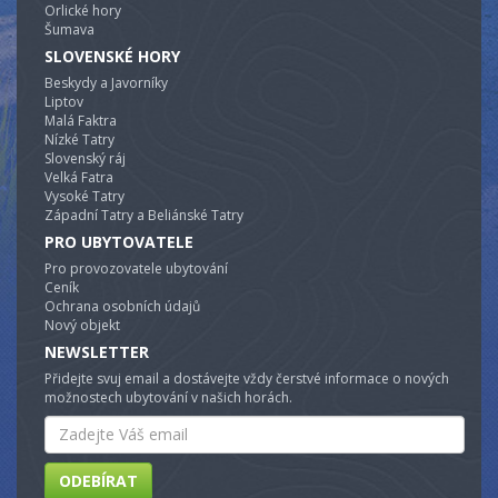
Orlické hory
Šumava
SLOVENSKÉ HORY
Beskydy a Javorníky
Liptov
Malá Faktra
Nízké Tatry
Slovenský ráj
Velká Fatra
Vysoké Tatry
Západní Tatry a Beliánské Tatry
PRO UBYTOVATELE
Pro provozovatele ubytování
Ceník
Ochrana osobních údajů
Nový objekt
NEWSLETTER
Přidejte svuj email a dostávejte vždy čerstvé informace o nových
možnostech ubytování v našich horách.
Email
ODEBÍRAT