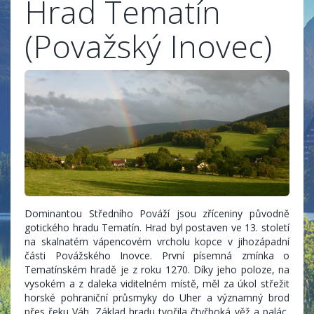
Hrad Tematín
(Považský Inovec)
Dominantou Středního Pováží jsou zříceniny původně
gotického hradu Tematín. Hrad byl postaven ve 13. století
na skalnatém vápencovém vrcholu kopce v jihozápadní
části Povážského Inovce. První písemná zmínka o
Tematínském hradě je z roku 1270. Díky jeho poloze, na
vysokém a z daleka viditelném místě, měl za úkol střežit
horské pohraniční průsmyky do Uher a významný brod
přes řeku Váh. Základ hradu tvořila čtyřboká věž a palác,